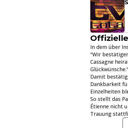
S
Offiziel
In dem über In
"Wir bestätige
Cassagne heirat
Glückwünsche.
Damit bestätige
Dankbarkeit fü
Einzelheiten bl
So stellt das P
Étienne nicht 
Trauung stattfi