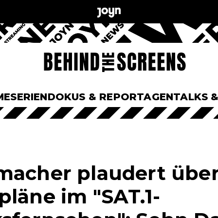
ME
SERIEN
DOKUS & REPORTAGEN
TALKS 
macher plaudert übe
pläne im "SAT.1-