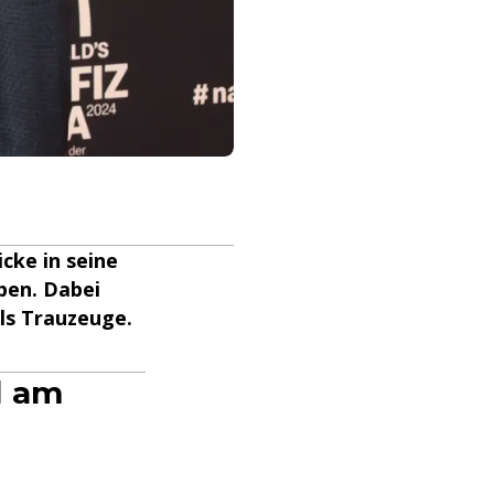
cke in seine
ben. Dabei
als Trauzeuge.
d am