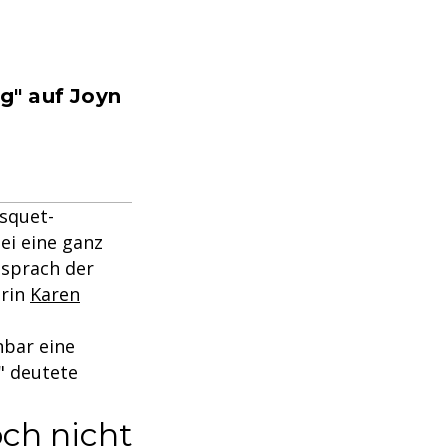
g" auf Joyn
squet-
ei eine ganz
 sprach der
orin
Karen
nbar eine
" deutete
och nicht