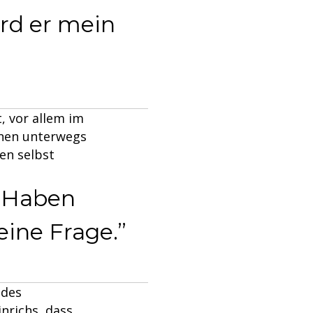
rd er mein
, vor allem im
hnen unterwegs
en selbst
. Haben
eine Frage.
 des
nrichs, dass