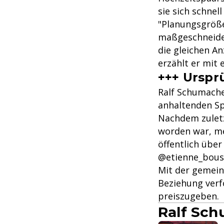
sie sich schnel
"Planungsgröße
maßgeschneider
die gleichen A
erzählt er mit
+++ Urspr
Ralf Schumache
anhaltenden Sp
Nachdem zuletz
worden war, me
öffentlich übe
@etienne_bous
Mit der gemeins
Beziehung verfo
preiszugeben.
Ralf Sch