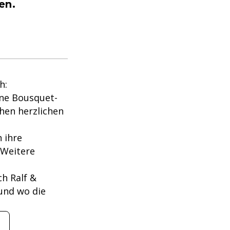
en.
h:
nne Bousquet-
chen herzlichen
 ihre
 Weitere
ch Ralf &
und wo die