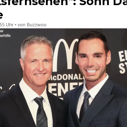
sfernsehen": Sohn Da
e
:55 Uhr
von
Buzzwoo