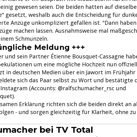
l einig gewesen seien. Die beiden hatten auf dieselbe
" gesetzt, weshalb auch die Entscheidung für dunke
te Anzüge unkompliziert gefallen ist. "Dann haben
nzüge machen lassen. Ausnahmsweise mal maßgesch
 einem Schmunzeln.
üngliche Meldung +++
r und sein Partner Étienne Bousquet-Cassagne hab
ekulationen um eine mögliche Hochzeit nun offiziel
t in deutschen Medien über ein Jawort im Frühjahr 
ldete sich das Paar selbst zu Wort und bestätigte d
r Instagram (Accounts: @ralfschumacher_rsc und
quet).
amen Erklärung richten sich die beiden direkt an all
lgen - und sorgen gleichzeitig für Klarheit, ohne zu 
umacher bei TV Total