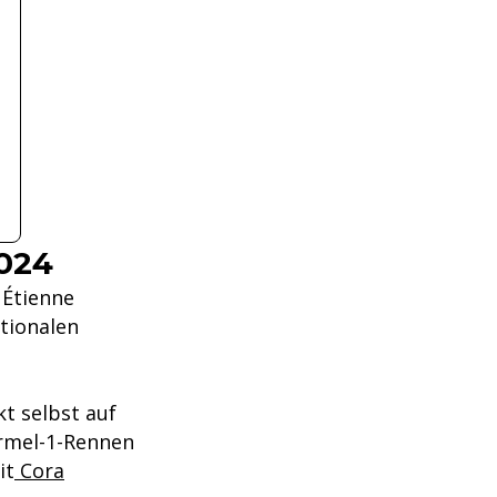
024
 Étienne
tionalen
e
t selbst auf
ormel-1-Rennen
it
Cora