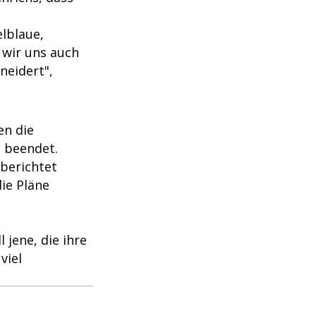
lblaue,
 wir uns auch
neidert",
en die
l beendet.
berichtet
ie Pläne
 jene, die ihre
viel