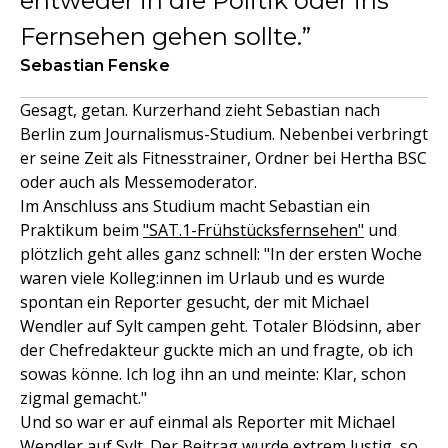
entweder in die Politik oder ins
Fernsehen gehen sollte.
Sebastian Fenske
Gesagt, getan. Kurzerhand zieht Sebastian nach
Berlin zum Journalismus-Studium. Nebenbei verbringt
er seine Zeit als Fitnesstrainer, Ordner bei Hertha BSC
oder auch als Messemoderator.
Im Anschluss ans Studium macht Sebastian ein
Praktikum beim
"SAT.1-Frühstücksfernsehen"
und
plötzlich geht alles ganz schnell: "In der ersten Woche
waren viele Kolleg:innen im Urlaub und es wurde
spontan ein Reporter gesucht, der mit Michael
Wendler auf Sylt campen geht. Totaler Blödsinn, aber
der Chefredakteur guckte mich an und fragte, ob ich
sowas könne. Ich log ihn an und meinte: Klar, schon
zigmal gemacht."
Und so war er auf einmal als Reporter mit Michael
Wendler auf Sylt. Der Beitrag wurde extrem lustig, so