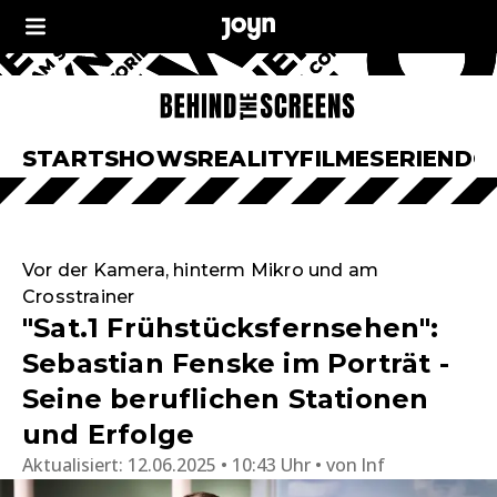
START
SHOWS
REALITY
FILME
SERIEN
DO
Vor der Kamera, hinterm Mikro und am
Crosstrainer
"Sat.1 Frühstücksfernsehen":
Sebastian Fenske im Porträt -
Seine beruflichen Stationen
und Erfolge
Aktualisiert:
12.06.2025 • 10:43 Uhr
von
lnf