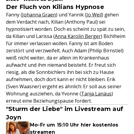
Der Fluch von Kilians Hypnose
Fanny (
Johanna Graen
) und Yannik (
Jo Weil
) gehen
dem Verdacht nach, Kilian (Anthony Paul) sei
hypnotisiert worden. Doch es scheint zu spät zu sein,
da Kilian und Larissa (
Anna Karolin Berger
) Bichlheim
für immer verlassen wollen. Fanny ist am Boden
zerstört und verzweifelt. Auch Adam (Philip Birnstiel)
weiß nicht weiter, da er allein im Krankenhaus
aufwacht und ihm niemand beisteht. Er freut sich
riesig, als die Sonnbichlers ihn bei sich zu Hause
aufnehmen, doch dort kann er nicht bleiben. Erik
(Sven Waasner) ergeht es ähnlich: Er soll aus seiner
Wohnung ausziehen, da Yvonne (
Tanja Lanäus
)
erneut eine Beziehungspause fordert.
"Sturm der Liebe" im Livestream auf
Joyn
Mo-Fr um 15:10 Uhr hier kostenlos
streamen