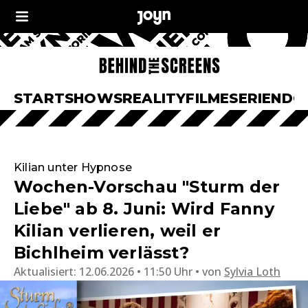
START
SHOWS
REALITY
FILME
SERIEN
DO
Kilian unter Hypnose
Wochen-Vorschau "Sturm der
Liebe" ab 8. Juni: Wird Fanny
Kilian verlieren, weil er
Bichlheim verlässt?
Aktualisiert:
12.06.2026 • 11:50 Uhr
von
Sylvia Loth