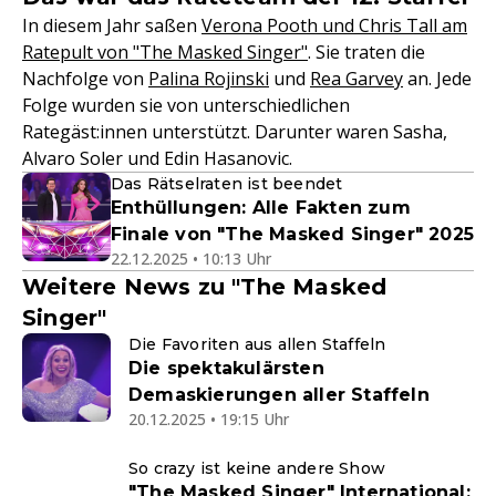
In diesem Jahr saßen
Verona Pooth und Chris Tall am
Ratepult von "The Masked Singer"
. Sie traten die
Nachfolge von
Palina Rojinski
und
Rea Garvey
an. Jede
Folge wurden sie von unterschiedlichen
Rategäst:innen unterstützt. Darunter waren Sasha,
Alvaro Soler und Edin Hasanovic.
Das Rätselraten ist beendet
Enthüllungen: Alle Fakten zum
Finale von "The Masked Singer" 2025
22.12.2025 • 10:13 Uhr
Weitere News zu "The Masked
Singer"
Die Favoriten aus allen Staffeln
Die spektakulärsten
Demaskierungen aller Staffeln
20.12.2025 • 19:15 Uhr
So crazy ist keine andere Show
"The Masked Singer" International: