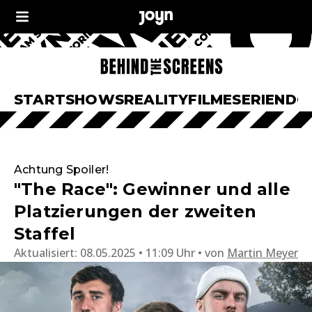
START
SHOWS
REALITY
FILME
SERIEN
DO
Achtung Spoiler!
"The Race": Gewinner und alle
Platzierungen der zweiten
Staffel
Aktualisiert:
08.05.2025 • 11:09 Uhr
von
Martin Meyer