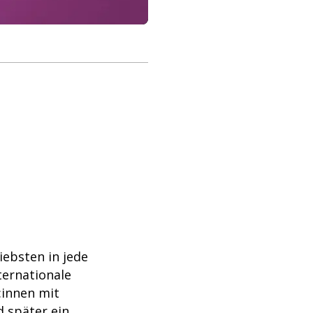
iebsten in jede
ternationale
:innen mit
d später ein