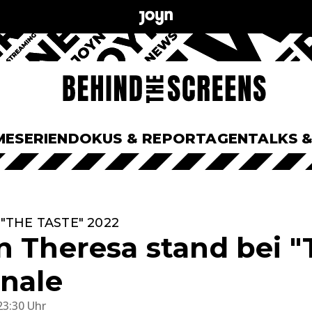
ME
SERIEN
DOKUS & REPORTAGEN
TALKS 
"THE TASTE" 2022
n Theresa stand bei "
inale
23:30 Uhr