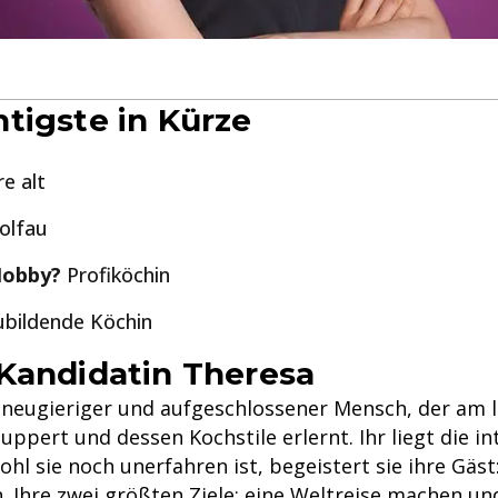
tigste in Kürze
e alt
lfau
Hobby?
Profiköchin
bildende Köchin
Kandidatin Theresa
n neugieriger und aufgeschlossener Mensch, der am l
uppert und dessen Kochstile erlernt. Ihr liegt die in
l sie noch unerfahren ist, begeistert sie ihre Gäst
. Ihre zwei größten Ziele: eine Weltreise machen un