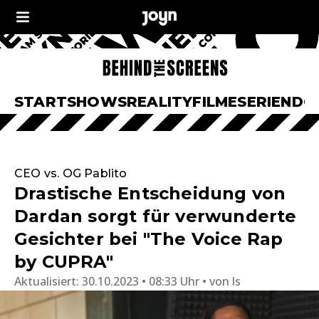
START
SHOWS
REALITY
FILME
SERIEN
DO
CEO vs. OG Pablito
Drastische Entscheidung von
Dardan sorgt für verwunderte
Gesichter bei "The Voice Rap
by CUPRA"
Aktualisiert:
30.10.2023 • 08:33 Uhr
von
ls