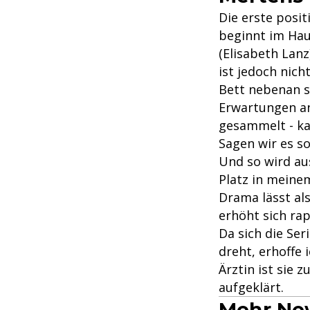
Die erste posit
beginnt im Hau
(Elisabeth Lanz
ist jedoch nich
Bett nebenan s
Erwartungen an
gesammelt - ka
Sagen wir es s
Und so wird au
Platz in meine
Drama lässt al
erhöht sich ra
Da sich die Ser
dreht, erhoffe 
Ärztin ist sie 
aufgeklärt.
Mehr New