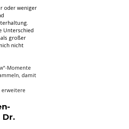
ehr oder weniger
nd
terhaltung.
ge Unterschied
 als großer
mich nicht
Aww"-Momente
 sammeln, damit
 erweitere
en-
 Dr.