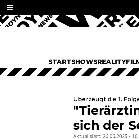
START
SHOWS
REALITY
FIL
Überzeugt die 1. Folg
"Tierärzt
sich der 
Aktualisiert:
26.06.2025 • 10