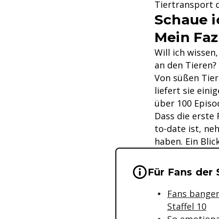
Tiertransport 
Schaue i
Mein Fazi
Will ich wissen
an den Tieren? -
Von süßen Tier
liefert sie ein
über 100 Epis
Dass die erste
to-date ist, ne
haben. Ein Blic
Wichtige Hinwei
Für Fans der 
Fans bangen
Staffel 10
So emotiona