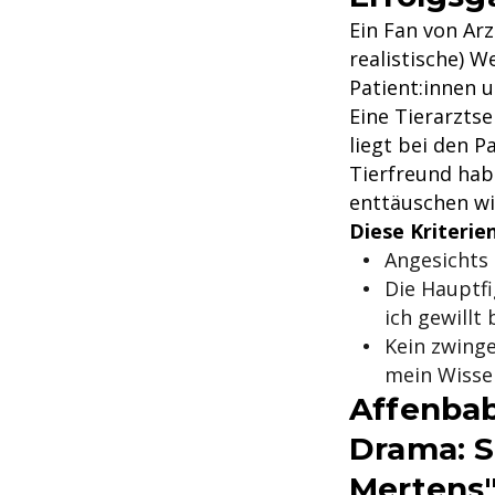
Ein Fan von Arz
realistische) W
Patient:innen 
Eine Tierarztse
liegt bei den P
Tierfreund hab
enttäuschen wi
Diese Kriterie
Angesichts
Die Hauptfi
ich gewillt
Kein zwinge
mein Wisse
Affenbab
Drama: So
Mertens"