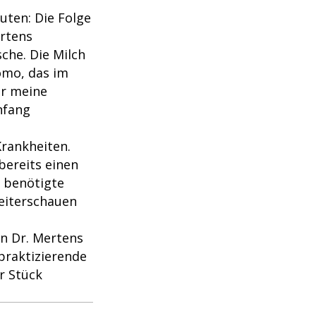
uten: Die Folge
ertens
che. Die Milch
Momo, das im
er meine
nfang
Krankheiten.
bereits einen
 benötigte
Weiterschauen
in Dr. Mertens
praktizierende
r Stück