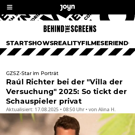
START
SHOWS
REALITY
FILME
SERIEN
DO
GZSZ-Star im Porträt
Raúl Richter bei der "Villa der
Versuchung" 2025: So tickt der
Schauspieler privat
Aktualisiert:
17.08.2025 • 08:50 Uhr
von
Alina H.