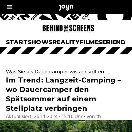
START
SHOWS
REALITY
FILME
SERIEN
DO
Was Sie als Dauercamper wissen sollten
Im Trend: Langzeit-Camping –
wo Dauercamper den
Spätsommer auf einem
Stellplatz verbringen
Aktualisiert:
26.11.2024 • 15:10 Uhr
von
tb