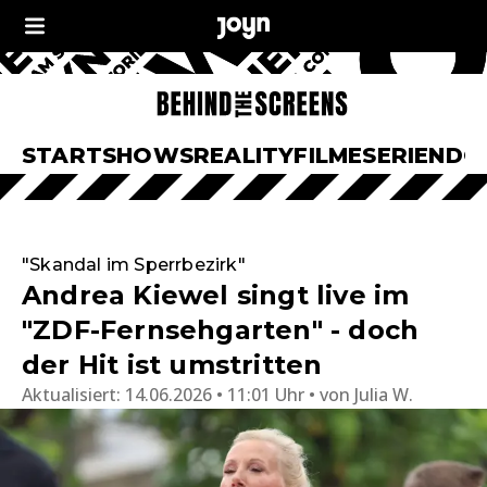
START
SHOWS
REALITY
FILME
SERIEN
DO
"Skandal im Sperrbezirk"
Andrea Kiewel singt live im
"ZDF-Fernsehgarten" - doch
der Hit ist umstritten
Aktualisiert:
14.06.2026 • 11:01 Uhr
von
Julia W.