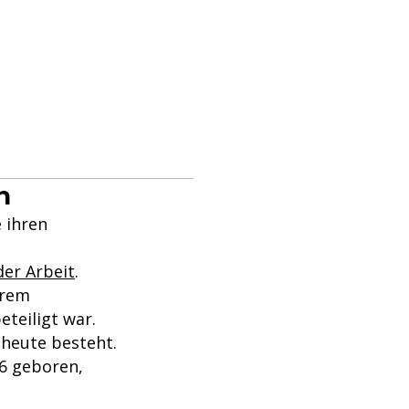
n
e ihren
der Arbeit
.
erem
teiligt war.
 heute besteht.
6 geboren,