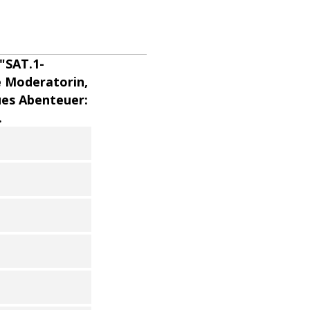
"SAT.1-
e Moderatorin,
eues Abenteuer:
.