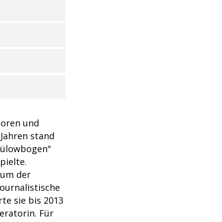
boren und
 Jahren stand
Bülowbogen"
pielte.
ium der
ournalistische
te sie bis 2013
eratorin. Für