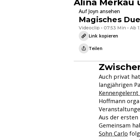
Alina Merkau 
Auf Joyn ansehen
Magisches Duel
Videoclip • 07:53 Min • Ab 1
Link kopieren
Teilen
Zwischen
Auch privat hat
langjährigen P
Kennengelernt h
Hoffmann organ
Veranstaltunge
Aus der ersten
Gemeinsam habe
Sohn Carlo
folg