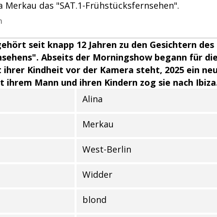
na Merkau das "SAT.1-Frühstücksfernsehen".
n
ehört seit knapp 12 Jahren zu den Gesichtern des 
nsehens". Abseits der Morningshow begann für di
it ihrer Kindheit vor der Kamera steht, 2025 ein n
ihrem Mann und ihren Kindern zog sie nach Ibiza
Alina
r Person
Merkau
West-Berlin
Widder
blond