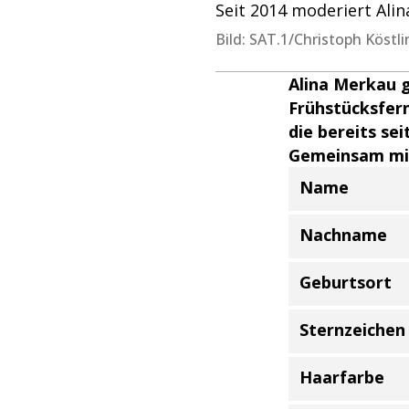
Seit 2014 moderiert Ali
Bild: SAT.1/Christoph Köstli
Alina Merkau g
Frühstücksfer
die bereits se
Gemeinsam mit 
Name
Informationen zu
Nachname
Geburtsort
Sternzeichen
Haarfarbe