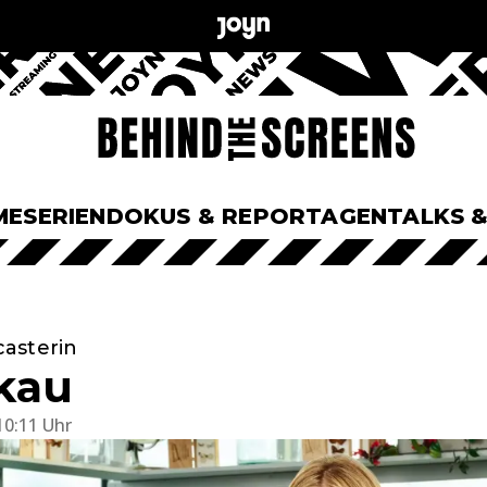
ME
SERIEN
DOKUS & REPORTAGEN
TALKS 
asterin
kau
10:11 Uhr