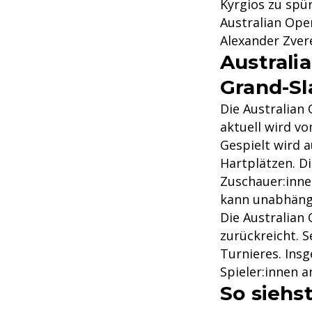
Kyrgios zu spü
Australian Ope
Alexander Zvere
Australi
Grand-Sl
Die Australian 
aktuell wird vo
Gespielt wird 
Hartplätzen. Di
Zuschauer:inne
kann unabhäng
Die Australian 
zurückreicht. 
Turnieres. Ins
Spieler:innen a
So siehs