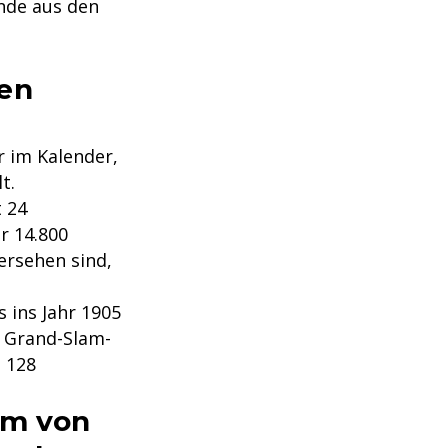
unde aus den
ten
r im Kalender,
t.
 24
r 14.800
ersehen sind,
s ins Jahr 1905
s Grand-Slam-
 128
am von