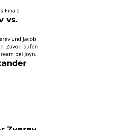
s Finale
v vs.
erev und Jacob
n. Zuvor laufen
tream bei Joyn.
xander
er Zverev