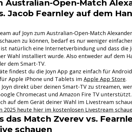
 Australian-Open-Match Alex
s. Jacob Fearnley auf dem Ha
eam auf Joyn zum Australian-Open-Match Alexander 
schauen zu können, bedarf es nur weniger einfacher
ist natürlich eine Internetverbindung und dass die 
er Wahl installiert wurde. Also entweder auf dem H
er dem Smart-TV.
äte findest du die Joyn App ganz einfach für Androi
für Apple iPhone und Tablets im
Apple App Store
.
 Joyn direkt über deinen Smart-TV zu streamen, we
Google Chromecast und Amazon Fire TV unterstützt.
ch auf dem Gerät deiner Wahl im Livestream schau
n 2025 heute hier im kostenlosen Livestream schau
s das Match Zverev vs. Fearnl
ive schauen