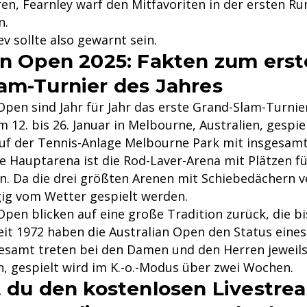
ren, Fearnley warf den Mitfavoriten in der ersten R
n.
v sollte also gewarnt sein.
an Open 2025: Fakten zum ers
am-Turnier des Jahres
Open sind Jahr für Jahr das erste Grand-Slam-Turnie
m 12. bis 26. Januar in Melbourne, Australien, gespiel
auf der Tennis-Anlage Melbourne Park mit insgesamt
e Hauptarena ist die Rod-Laver-Arena mit Plätzen fü
n. Da die drei größten Arenen mit Schiebedächern v
ig vom Wetter gespielt werden.
Open blicken auf eine große Tradition zurück, die bi
Seit 1972 haben die Australian Open den Status eine
gesamt treten bei den Damen und den Herren jeweils
n, gespielt wird im K.-o.-Modus über zwei Wochen.
t du den kostenlosen Livestre