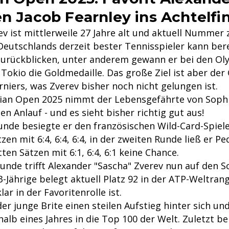
en Jacob Fearnley ins Achtelfi
v ist mittlerweile 27 Jahre alt und aktuell Nummer 
Deutschlands derzeit bester Tennisspieler kann bere
zurückblicken, unter anderem gewann er bei den O
 Tokio die Goldmedaille. Das große Ziel ist aber der
niers, was Zverev bisher noch nicht gelungen ist.
lian Open 2025 nimmt der Lebensgefährte von Soph
n Anlauf - und es sieht bisher richtig gut aus!
unde besiegte er den französischen Wild-Card-Spiele
tzen mit 6:4, 6:4, 6:4, in der zweiten Runde ließ er P
tten Sätzen mit 6:1, 6:4, 6:1 keine Chance.
Runde trifft Alexander "Sascha" Zverev nun auf den 
3-Jährige belegt aktuell Platz 92 in der ATP-Weltran
ar in der Favoritenrolle ist.
der junge Brite einen steilen Aufstieg hinter sich un
halb eines Jahres in die Top 100 der Welt. Zuletzt b