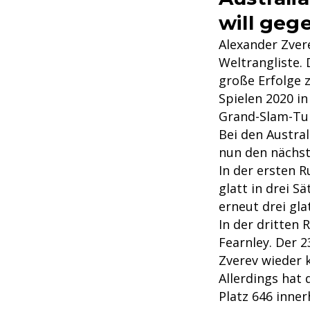
will geg
Alexander Zvere
Weltrangliste. 
große Erfolge 
Spielen 2020 in
Grand-Slam-Tur
Bei den Austra
nun den nächste
In der ersten R
glatt in drei Sä
erneut drei gla
In der dritten 
Fearnley. Der 2
Zverev wieder kl
Allerdings hat 
Platz 646 inner