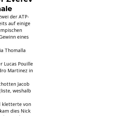
nale
zwei der ATP-
its auf einige
lympischen
 Gewinn eines
ia Thomalla
r Lucas Pouille
edro Martinez in
Schotten Jacob
gliste, weshalb
d kletterte von
ekam dies Nick