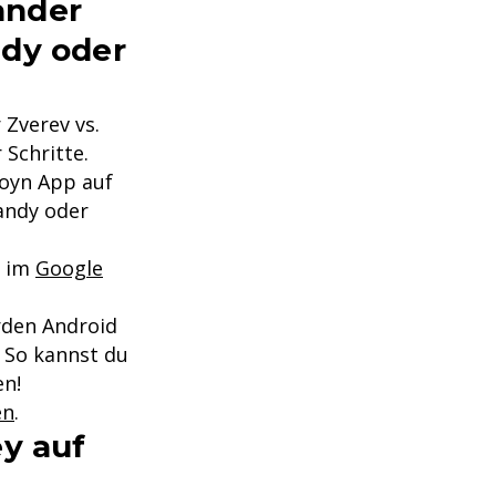
ander
ndy oder
Zverev vs.
 Schritte.
Joyn App auf
andy oder
d im
Google
rden Android
 So kannst du
en!
en
.
ey auf