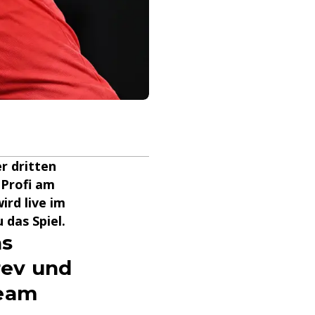
r dritten
-Profi am
ird live im
 das Spiel.
as
rev und
ream