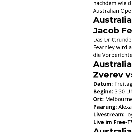
nachdem wie di
Australian Open
Australi
Jacob Fe
Das Drittrunde
Fearnley wird a
die Vorberichte
Australi
Zverev v
Datum:
Freitag
Beginn:
3:30 U
Ort:
Melbourne 
Paarung:
Alexa
Livestream:
Jo
Live im Free-T
Australi