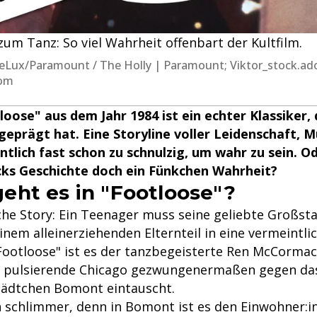
 zum Tanz: So viel Wahrheit offenbart der Kultfilm.
ctureLux/Paramount / The Holly | Paramount; Viktor_stock.ad
com
loose" aus dem Jahr 1984 ist ein echter Klassiker, 
eprägt hat. Eine Storyline voller Leidenschaft, 
ntlich fast schon zu schnulzig, um wahr zu sein. Od
s Geschichte doch ein Fünkchen Wahrheit?
ht es in "Footloose"?
sche Story: Ein Teenager muss seine geliebte Großst
inem alleinerziehenden Elternteil in eine vermeintli
"Footloose" ist es der tanzbegeisterte Ren McCormac
s pulsierende Chicago gezwungenermaßen gegen das
tädtchen Bomont eintauscht.
schlimmer, denn in Bomont ist es den Einwohner:i