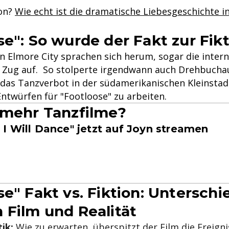
ion?
Wie echt ist die dramatische Liebesgeschichte i
se": So wurde der Fakt zur Fik
in Elmore City sprachen sich herum, sogar die inter
 Zug auf. So stolperte irgendwann auch Drehbucha
 das Tanzverbot in der südamerikanischen Kleinsta
Entwürfen für "Footloose" zu arbeiten.
 mehr Tanzfilme?
t - I Will Dance" jetzt auf Joyn streamen
se" Fakt vs. Fiktion: Unterschi
 Film und Realität
ik:
Wie zu erwarten, überspitzt der Film die Ereign