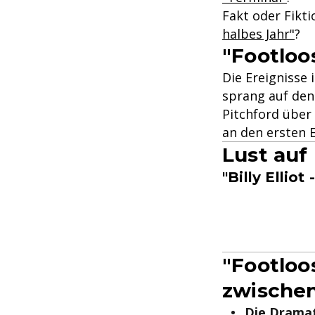
Fakt oder Fikt
halbes Jahr"
?
"Footloo
Die Ereignisse 
sprang auf den
Pitchford über
an den ersten 
Lust auf
"Billy Ellio
"Footloo
zwischen
Die Dramat