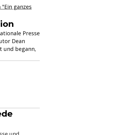
n "Ein ganzes
tion
nationale Presse
utor Dean
dt und begann,
ede
isse und