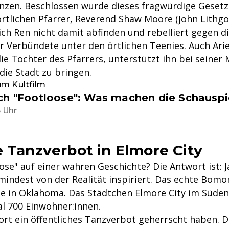
anzen. Beschlossen wurde dieses fragwürdige Gesetz
tlichen Pfarrer, Reverend Shaw Moore (John Lithgo
sich Ren nicht damit abfinden und rebelliert gegen d
er Verbündete unter den örtlichen Teenies. Auch Ariel
e Tochter des Pfarrers, unterstützt ihn bei seiner 
die Stadt zu bringen.
um Kultfilm
ch "Footloose": Was machen die Schauspi
5 Uhr
e Tanzverbot in Elmore City
ose" auf einer wahren Geschichte? Die Antwort ist: J
mindest von der Realität inspiriert. Das echte Bomon
e in Oklahoma. Das Städtchen Elmore City im Süden
l 700 Einwohner:innen.
dort ein öffentliches Tanzverbot geherrscht haben. 