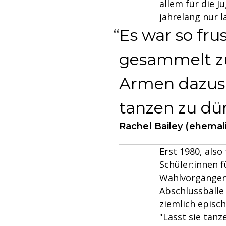
allem für die J
jahrelang nur l
Es war so fru
gesammelt z
Armen dazusi
tanzen zu dür
Rachel Bailey (ehemali
Erst 1980, also
Schüler:innen f
Wahlvorgängen 
Abschlussbälle
ziemlich episc
"Lasst sie tanze