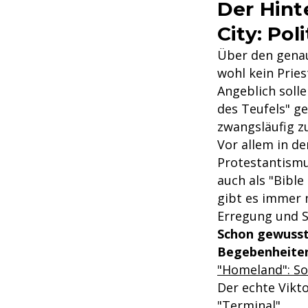
Der Hint
City: Pol
Über den genaue
wohl kein Pries
Angeblich solle
des Teufels" g
zwangsläufig z
Vor allem in de
Protestantismu
auch als "Bible
gibt es immer n
Erregung und S
Schon gewusst
Begebenheite
"Homeland": So 
Der echte Vikto
"Terminal"
.