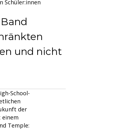
en Schüler:innen
e Band
hränkten
en und nicht
High-School-
etlichen
ukunft der
t einem
ond Temple: