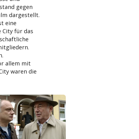
erstand gegen
lm dargestellt.
t eine
 City für das
schaftliche
itgliedern.
n.
r allem mit
City waren die