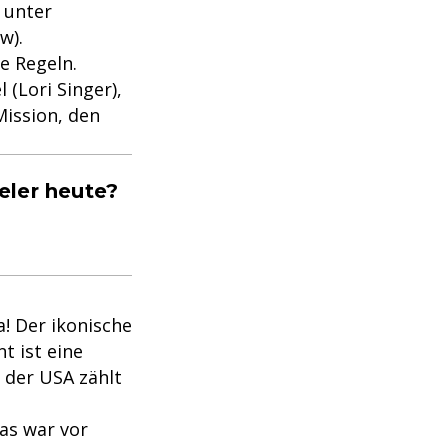
 unter
w).
ie Regeln.
 (Lori Singer),
Mission, den
eler heute?
a! Der ikonische
t ist eine
 der USA zählt
Das war vor