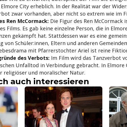
n Elmore City erheblich. In der Realität war der Wid
bot zwar vorhanden, aber nicht so extrem wie im Fi
des Ren McCormack:
Die Figur des Ren McCormack is
es Films. Es gab keine einzelne Person, die in Elmore
nzen gekämpft hat. Stattdessen war es eine gemein
g von Schüler:innen, Eltern und anderen Gemeindem
ebesdrama mit Pfarrerstochter Ariel ist reine Fiktio
gründe des Verbots:
Im Film wird das Tanzverbot vo
schen Unfalltod in Verbindung gebracht. In Elmore 
 religiöser und moralischer Natur.
ch auch interessieren