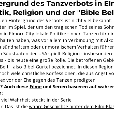
ergrund des Tanzverbots in E
itik, Religion und der "Bible Bel
n Hintergrund des Verbots ist nicht viel bekannt. F
ter im Spiel, der um den tragischen Tod seines Sohn
n in Elmore City lokale Politiker:innen Tanzen für e
ehalten haben, was vor allem in Verbindung mit Al
u sündhaftem oder unmoralischem Verhalten führe
n Südstaaten der USA spielt Religion - insbesondere
s - bis heute eine große Rolle. Die betroffenen Geb
 Belt", also Bibel-Gürtel bezeichnet. In diesen Regi
och viele christliche Konfessionen, die aus Angst vo
ex vor der Ehe gegen das Tanzen predigten.
? Auch diese
Filme
und Serien basieren auf wahre
n:
viel Wahrheit steckt in der Serie
.
r: Das ist die
wahre Geschichte hinter dem Film-Klas