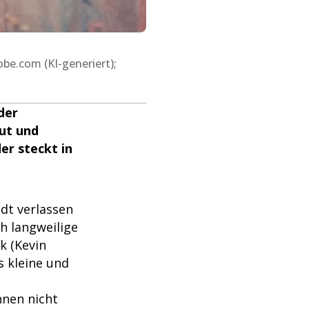
obe.com (KI-generiert);
der
Mut und
er steckt in
adt verlassen
ch langweilige
k (Kevin
 kleine und
nnen nicht