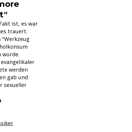
lmore
t"
akt ist, es war
es trauert.
in "Werkzeug
koholkonsum
n würde.
 evangelikaler
iete werden
onen gab und
r sexueller
n
siker