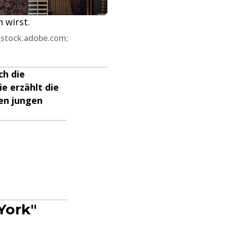
 wirst.
_stock.adobe.com;
ch die
e erzählt die
ren jungen
York"