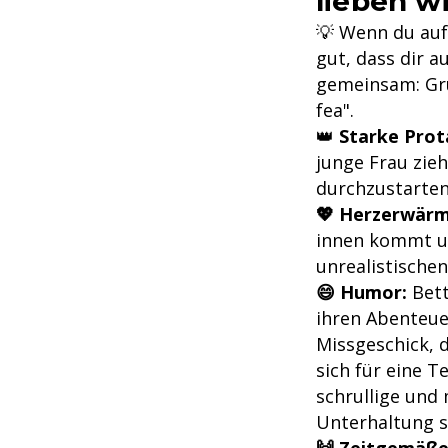
lieben wi
💡 Wenn du auf 
gut, dass dir a
gemeinsam: Gru
fea".
👑
Starke Prot
junge Frau zie
durchzustarten
💖 Herzerwär
innen kommt und
unrealistische
😄 Humor:
Bett
ihren Abenteue
Missgeschick, 
sich für eine T
schrullige und 
Unterhaltung s
🙌 Zeitgemäße