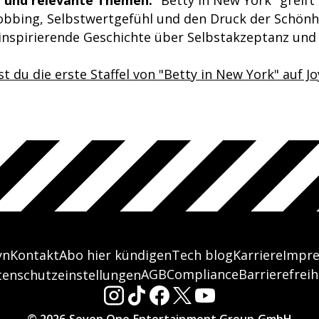
bbing, Selbstwertgefühl und den Druck der Schönh
ne inspirierende Geschichte über Selbstakzeptanz un
t du die erste Staffel von "Betty in New York" auf J
yn
Kontakt
Abo hier kündigen
Tech blog
Karriere
Impr
AGB
Compliance
Barrierefreih
tenschutzeinstellungen