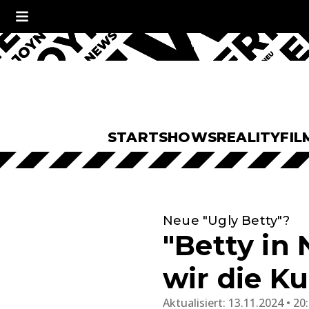
START
SHOWS
REALITY
FIL
Neue "Ugly Betty"?
"Betty in
wir die Ku
Aktualisiert:
13.11.2024 • 20