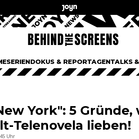
ME
SERIEN
DOKUS & REPORTAGEN
TALKS 
 New York": 5 Gründe
lt-Telenovela lieben!
:45 Uhr