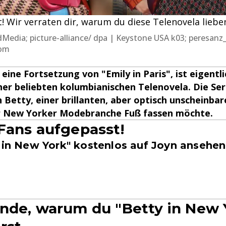
t! Wir verraten dir, warum du diese Telenovela lieben
Media; picture-alliance/ dpa | Keystone USA k03; peresanz
com
eine Fortsetzung von "Emily in Paris", ist eigentli
er beliebten kolumbianischen Telenovela. Die Seri
 Betty, einer brillanten, aber optisch unscheinba
der New Yorker Modebranche Fuß fassen möchte.
Fans aufgepasst!
y in New York" kostenlos auf Joyn ansehen
nde, warum du "Betty in New 