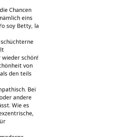
 die Chancen
 nämlich eins
o soy Betty, la
 schüchterne
lt
 wieder schön!
Schönheit von
als den teils
mpathisch. Bei
 oder andere
sst. Wie es
exzentrische,
für
t moderne