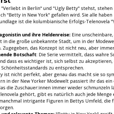
rst
"Verliebt in Berlin" und "Ugly Betty" stehst, stehen
uch "Betty in New York" gefallen wird. Sie alle haben
ndlage ist die kolumbianische Erfolgs-Telenovela "Y
agonistin und ihre Heldenreise:
Eine unscheinbare,
ht in die große unbekannte Stadt, um in der Modewe
. Zugegeben, das Konzept ist nicht neu, aber immer
mende Botschaft
: Die Serie vermittelt, dass wahre 
 dass es wichtiger ist, sich selbst zu akzeptieren, 
n Schönheitsstandards zu entsprechen.
y ist nicht perfekt, aber genau das macht sie so sy
rn in der New Yorker Modewelt passiert ihr das ein
das die Zuschauer:innen immer wieder schmunzeln lä
elenovela gehört, gibt es natürlich auch jede Menge 
manchmal intrigante Figuren in Bettys Umfeld, die 
orgen.
 und relevante Themen:
"Betty in New York" greif