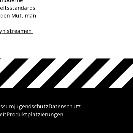
eitsstandards
d den Mut, man
oyn streamen.
essum
Jugendschutz
Datenschutz
eit
Produktplatzierungen