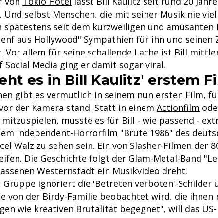
r von
Tokio Hotel
lässt Bill Kaulitz seit rund 20 Jah
. Und selbst Menschen, die mit seiner Musik nie vie
 spätestens seit dem kurzweiligen und amüsanten 
- Senf aus Hollywood" Sympathien für ihn und seinen
 Vor allem für seine schallende Lache ist
Bill
mittle
f Social Media ging er damit sogar viral.
t es in Bill Kaulitz' erstem F
hen gibt es vermutlich in seinem nun ersten
Film
, f
 vor der Kamera stand. Statt in einem
Actionfilm
oder
mitzuspielen, musste es für Bill - wie passend - ex
n dem
Independent-Horrorfilm
"Brute 1986" des deuts
el Walz zu sehen sein. Ein von Slasher-Filmen der 8
reifen. Die Geschichte folgt der Glam-Metal-Band "L
rlassenen Westernstadt ein Musikvideo dreht.
e Gruppe ignoriert die 'Betreten verboten'-Schilder 
e von der Birdy-Familie beobachtet wird, die ihnen 
en wie kreativen Brutalität begegnet", will das US-