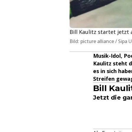
Bill Kaulitz startet jetz
Bild: picture alliance / Sipa
Musik-Idol, Pod
Kaulitz steht 
es in sich hab
Streifen gewa
Bill Kaul
Jetzt die g