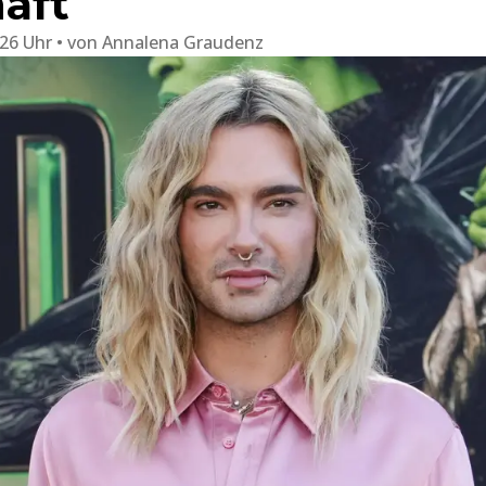
äft
:26 Uhr
von
Annalena Graudenz