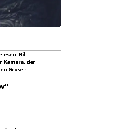
lesen. Bill
er Kamera, der
nen Grusel-
ow"