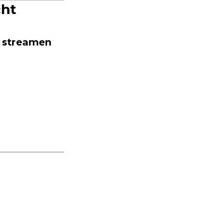
cht
n streamen