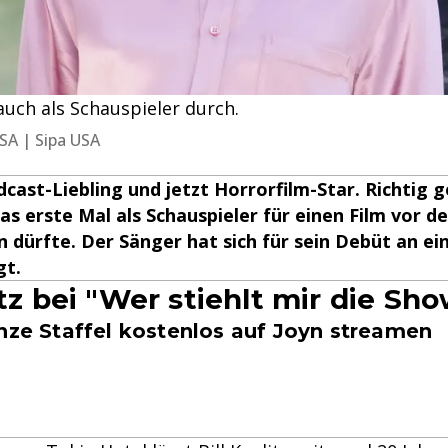
t auch als Schauspieler durch.
 USA | Sipa USA
cast-Liebling und jetzt Horrorfilm-Star. Richtig ge
das erste Mal als Schauspieler für einen Film vor d
en dürfte. Der Sänger hat sich für sein Debüt an ei
gt.
itz bei "Wer stiehlt mir die Sh
anze Staffel kostenlos auf Joyn streamen