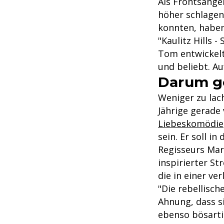
Als Frontsänge
höher schlagen
konnten, haben
"Kaulitz Hills 
Tom entwickelt.
und beliebt. Au
Darum geh
Weniger zu lac
Jährige gerade
Liebeskomödie
sein. Er soll i
Regisseurs Marc
inspirierter St
die in einer ve
"Die rebellisch
Ahnung, dass si
ebenso bösartig