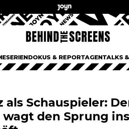
ME
SERIEN
DOKUS & REPORTAGEN
TALKS 
tz als Schauspieler: De
r wagt den Sprung in