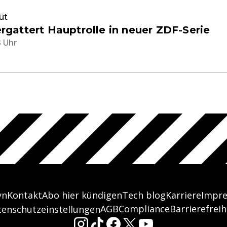
üt
 ergattert Hauptrolle in neuer ZDF-Serie
3 Uhr
yn
Kontakt
Abo hier kündigen
Tech blog
Karriere
Impr
AGB
Compliance
Barrierefreih
tenschutzeinstellungen