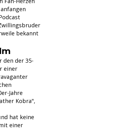
ren Fan-Herzen
l anfangen
Podcast
 Zwillingsbruder
rweile bekannt
ilm
ür den der 35-
 einer
travaganter
chen
0er-Jahre
eather Kobra",
und hat keine
mit einer