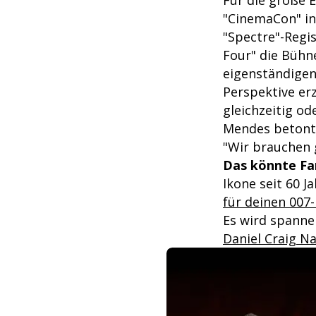
Für die große 
"CinemaCon" in
"Spectre"-Regi
Four" die Bühn
eigenständige
Perspektive erz
gleichzeitig od
Mendes betonte
"Wir brauchen 
Das könnte Fa
Ikone seit 60 J
für deinen 007
Es wird spann
Daniel Craig N