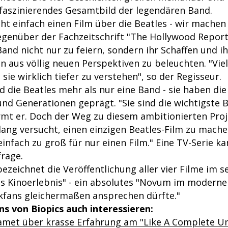
aszinierendes Gesamtbild der legendären Band.
ht einfach einen Film über die Beatles - wir machen v
enüber der Fachzeitschrift "The Hollywood Reporter
and nicht nur zu feiern, sondern ihr Schaffen und i
n aus völlig neuen Perspektiven zu beleuchten. "Viel
 sie wirklich tiefer zu verstehen", so der Regisseur.
d die Beatles mehr als nur eine Band - sie haben di
und Generationen geprägt. "Sie sind die wichtigste B
rmt er. Doch der Weg zu diesem ambitionierten Proj
lang versucht, einen einzigen Beatles-Film zu mache
einfach zu groß für nur einen Film." Eine TV-Serie ka
frage.
ezeichnet die Veröffentlichung aller vier Filme im 
es Kinoerlebnis" - ein absolutes "Novum im moderne
kfans gleichermaßen ansprechen dürfte."
s von Biopics auch interessieren:
amet über krasse Erfahrung am "Like A Complete U