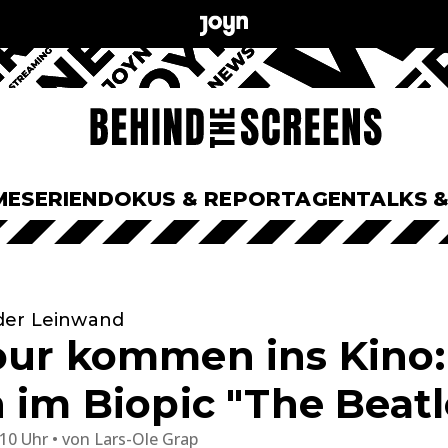
ME
SERIEN
DOKUS & REPORTAGEN
TALKS 
der Leinwand
our kommen ins Kino
n im Biopic "The Beatl
:10 Uhr
von
Lars-Ole Grap