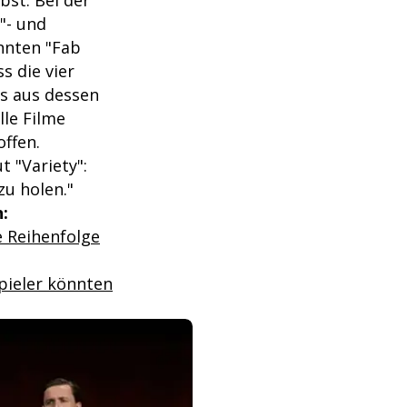
bst. Bei der
l"- und
nnten "Fab
s die vier
es aus dessen
lle Filme
offen.
 "Variety":
zu holen."
:
e Reihenfolge
pieler könnten