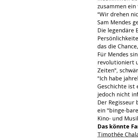
zusammen ein f
"Wir drehen nic
Sam Mendes geg
Die legendäre B
Persönlichkeite
das die Chance,
Für Mendes sin
revolutioniert 
Zeiten", schwä
"Ich habe jahre
Geschichte ist 
jedoch nicht in
Der Regisseur b
ein "binge-bar
Kino- und Musi
Das könnte Fan
Timothée Chal