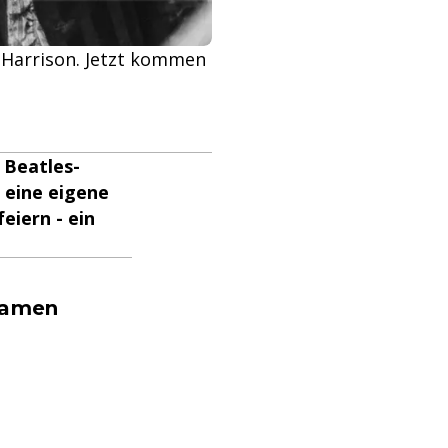
ge Harrison. Jetzt kommen
 Beatles-
d eine eigene
eiern - ein
reamen