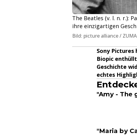
The Beatles (v. l. n. r.
ihre einzigartigen Gesch
Bild: picture alliance / Z
Sony Pictures 
Biopic enthüll
Geschichte wid
echtes Highlig
Entdecke
"Amy - The 
"Maria by C