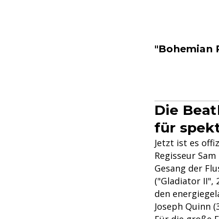
"Bohemian R
Die Beat
für spek
Jetzt ist es of
Regisseur Sam M
Gesang der Flus
("Gladiator II"
den energiegela
Joseph Quinn (3