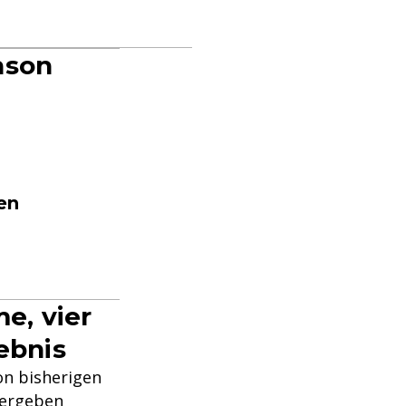
nson
en
e, vier
ebnis
on bisherigen
 ergeben