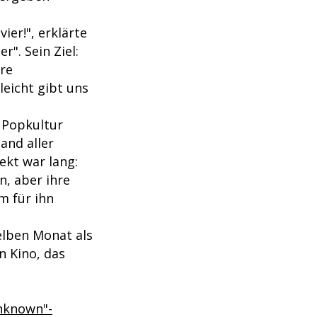
ier!", erklärte
". Sein Ziel:
hre
leicht gibt uns
e Popkultur
and aller
ekt war lang:
n, aber ihre
m für ihn
selben Monat als
n Kino, das
nknown"-