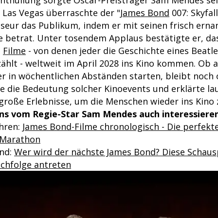
Enthüllung sorgte Oscar-Preisträger Sam Mendes sel
 Las Vegas überraschte der "
James Bond
007: Skyfal
sseur das Publikum, indem er mit seinen frisch erna
e betrat. Unter tosendem Applaus bestätigte er, das
n
Filme
- von denen jeder die Geschichte eines Beatl
ählt - weltweit im April 2028 ins Kino kommen. Ob a
er in wöchentlichen Abständen starten, bleibt noch 
 die Bedeutung solcher Kinoevents und erklärte laut
große Erlebnisse, um die Menschen wieder ins Kino 
ns vom Regie-Star Sam Mendes auch interessieren
ahren:
James Bond-Filme chronologisch - Die perfekt
-Marathon
end:
Wer wird der nächste James Bond? Diese Schaus
achfolge antreten