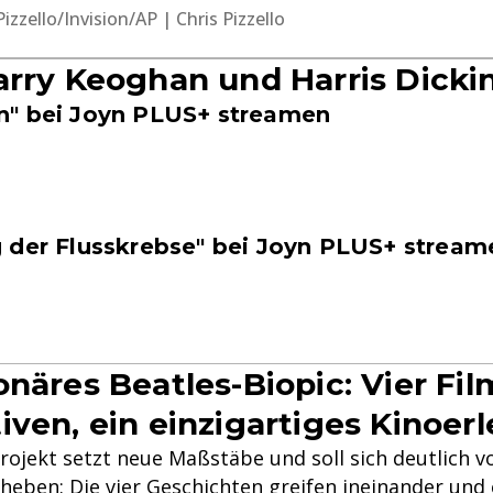
 Pizzello/Invision/AP | Chris Pizzello
arry Keoghan und Harris Dicki
n" bei Joyn PLUS+ streamen
 der Flusskrebse" bei Joyn PLUS+ stream
näres Beatles-Biopic: Vier Film
iven, ein einzigartiges Kinoerl
rojekt setzt neue Maßstäbe und soll sich deutlich v
heben: Die vier Geschichten greifen ineinander und