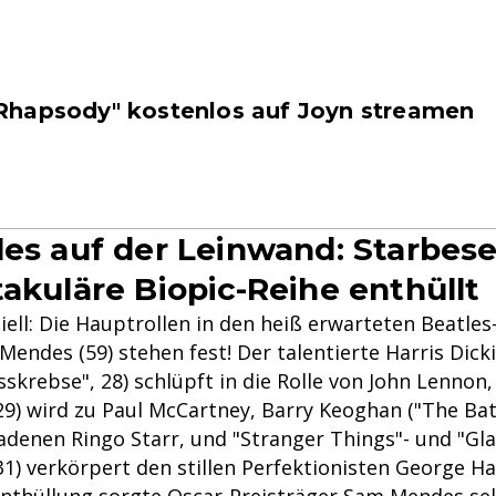
hapsody" kostenlos auf Joyn streamen
les auf der Leinwand: Starbes
takuläre Biopic-Reihe enthüllt
fiziell: Die Hauptrollen in den heiß erwarteten Beatle
endes (59) stehen fest! Der talentierte Harris Dick
skrebse", 28) schlüpft in die Rolle von John Lennon,
, 29) wird zu Paul McCartney, Barry Keoghan ("The Ba
denen Ringo Starr, und "Stranger Things"- und "Glad
1) verkörpert den stillen Perfektionisten George Ha