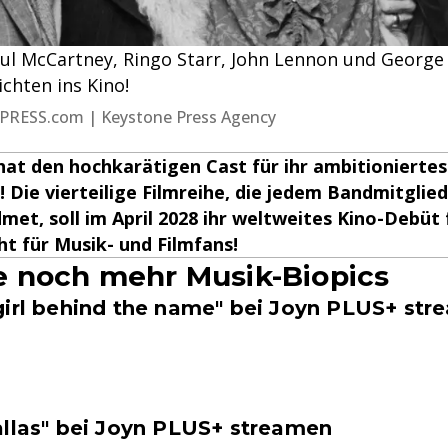
): Paul McCartney, Ringo Starr, John Lennon und Geor
ichten ins Kino!
UMAPRESS.com | Keystone Press Agency
hat den hochkarätigen Cast für ihr ambitioniertes
t! Die vierteilige Filmreihe, die jedem Bandmitglie
met, soll im April 2028 ihr weltweites Kino-Debüt f
ht für Musik- und Filmfans!
 noch mehr Musik-Biopics
girl behind the name" bei Joyn PLUS+ st
allas" bei Joyn PLUS+ streamen