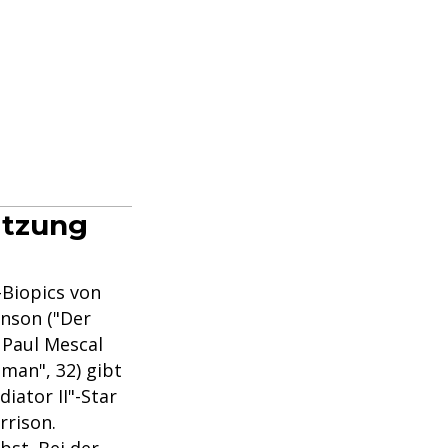
etzung
s-Biopics von
inson ("Der
 Paul Mescal
tman", 32) gibt
iator II"-Star
rrison.