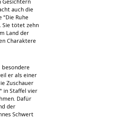
n Gesichtern
acht auch die
e "Die Ruhe
. Sie tötet zehn
um Land der
ten Charaktere
z besondere
il er als einer
die Zuschauer
in Staffel vier
ehmen. Dafür
nd der
nnes Schwert