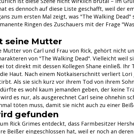
ürlich ist diese Szene nicht wirklich brutal – im Gr
 hat es dennoch auf diese Liste geschafft, weil der e
ans zum ersten Mal zeigt, was "The Walking Dead"
manente Ringen des Zuschauers mit der Frage "Was
et seine Mutter
e Mutter von Carl und Frau von Rick, gehört nicht u
arakteren von "The Walking Dead". Vielleicht weil si
ei tot direkt mit dessen Kollegen Shane einließ. Ihr
ie Haut. Nach einem Notkaiserschnitt verliert Lori 
stirbt. Als sie sich kurz vor ihrem Tod von ihrem Sohn
 dürfte es wohl kaum jemanden geben, der keine Tr
wird es nur, als ausgerechnet Carl seine ohnehin sc
mal töten muss, damit sie nicht auch zu einer Beiße
ird gefunden
 um Rick Grimes entdeckt, dass Farmbesitzer Hershel
e Beißer eingeschlossen hat, weil er noch an deren