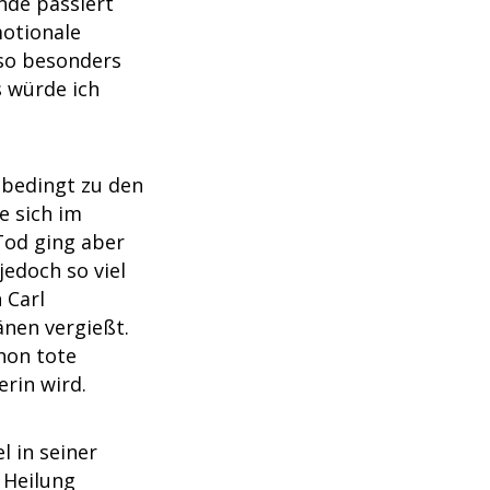
unde passiert
motionale
 so besonders
 würde ich
nbedingt zu den
e sich im
 Tod ging aber
jedoch so viel
 Carl
änen vergießt.
hon tote
rin wird.
 in seiner
 Heilung