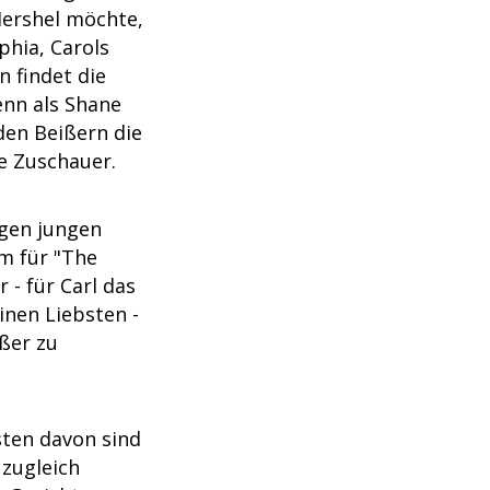
Hershel möchte,
phia, Carols
n findet die
enn als Shane
den Beißern die
e Zuschauer.
igen jungen
em für "The
 - für Carl das
inen Liebsten -
ßer zu
sten davon sind
 zugleich