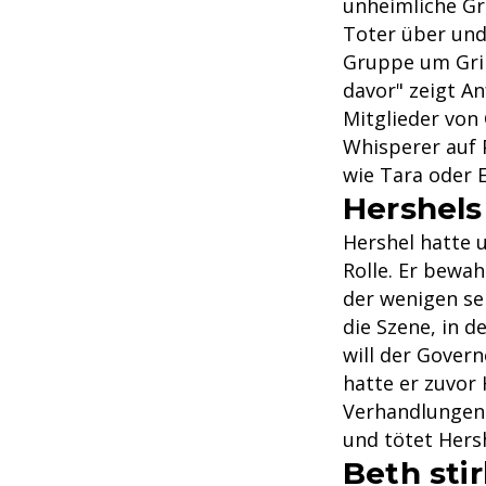
unheimliche Gr
Toter über und
Gruppe um Grim
davor" zeigt An
Mitglieder von
Whisperer auf 
wie Tara oder E
Hershels
Hershel hatte 
Rolle. Er bewah
der wenigen se
die Szene, in d
will der Gover
hatte er zuvo
Verhandlungen
und tötet Hers
Beth stir