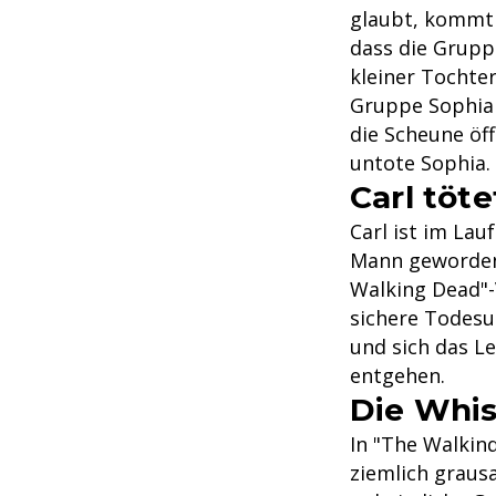
glaubt, kommt e
dass die Gruppe
kleiner Tochter
Gruppe Sophia 
die Scheune öf
untote Sophia.
Carl töte
Carl ist im La
Mann geworden.
Walking Dead"-V
sichere Todesu
und sich das L
entgehen.
Die Whis
In "The Walkin
ziemlich graus