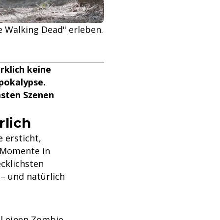
e Walking Dead" erleben.
rklich keine
Apokalypse.
msten Szenen
rlich
 ersticht,
e Momente in
ecklichsten
 – und natürlich
al einen Zombie