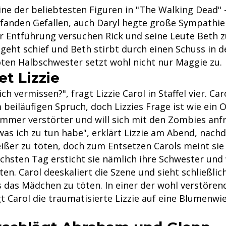
eine der beliebtesten Figuren in "The Walking Dead"
 fanden Gefallen, auch Daryl hegte große Sympathien
er Entführung versuchen Rick und seine Leute Beth 
geht schief und Beth stirbt durch einen Schuss in d
oten Halbschwester setzt wohl nicht nur Maggie zu.
et Lizzie
h vermissen?", fragt Lizzie Carol in Staffel vier. Ca
 beiläufigen Spruch, doch Lizzies Frage ist wie ein
mmer verstörter und will sich mit den Zombies anf
was ich zu tun habe", erklärt Lizzie am Abend, nachd
ißer zu töten, doch zum Entsetzen Carols meint sie
hsten Tag ersticht sie nämlich ihre Schwester und w
öten. Carol deeskaliert die Szene und sieht schließli
ls das Mädchen zu töten. In einer der wohl verstöre
gt Carol die traumatisierte Lizzie auf eine Blumenwi