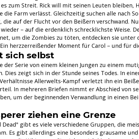
s zum Streit. Rick will mit seinen Leuten bleiben, 
 die Farm verlässt. Gleichzeitig suchen alle nach So
, die auf der Flucht vor den Beißern verschwand. Nu
wieder – auf die erdenklich schrecklichste Weise. D
fnet, um die Zombies zu töten, entdecken sie unter 
 Ein herzzerreißender Moment für Carol – und für di
t sich selbst
ufe der Serie von einem kleinen Jungen zu einem mut
 Dies zeigt sich in der Stunde seines Todes. In ein
erhältnisse Allerwelts-Kampf verletzt ihn ein Beißer
rteil. In mehreren Briefen nimmt er Abschied von se
eben, um der beginnenden Verwandlung in einen Bei
perer ziehen eine Grenze
d Dead" gibt es viele verschiedene Gruppen, die mei
am. Es gibt allerdings eine besonders grausame und