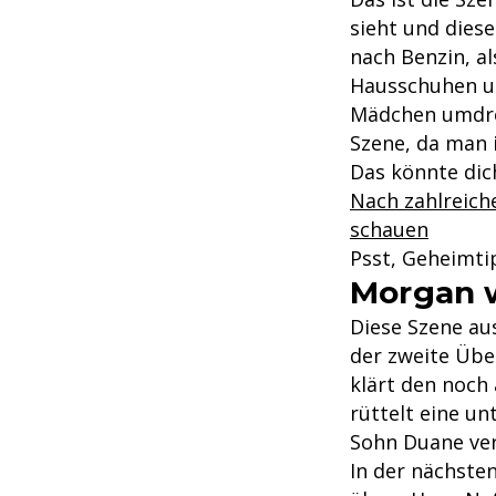
sieht und diese
nach Benzin, al
Hausschuhen un
Mädchen umdreh
Szene, da man i
Das könnte dich
Nach zahlreich
schauen
Psst, Geheimti
Morgan w
Diese Szene au
der zweite Übe
klärt den noch
rüttelt eine un
Sohn Duane ver
In der nächste