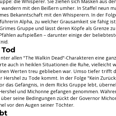
uppe: die Whisperer. Sie ziehen sich Masken aus de
 wandern mit den Beißern umher. In Staffel neun m
es Bekanntschaft mit den Whisperern. In der Folg
führerin Alpha, zu welcher Grausamkeit sie fähig ist
 Grimes Gruppe und lässt deren Köpfe als Grenze z
Pfählen aufspießen – darunter einige der beliebtes
nid.
 Tod
unter allen "The Walkin Dead"-Charakteren eine gan
rte auch in heiklen Situationen die Ruhe, vielleicht we
inen Werten treu geblieben war. Umso tiefer trifft 
er Hershel zu Tode kommt. In der Folge "Kein Zurück" 
nor das Gefängnis, in dem Ricks Gruppe lebt, übern
r Hershel und Michonne gefangen genommen. Währe
 über seine Bedingungen zückt der Governor Micho
hel vor den Augen seiner Töchter.
bt