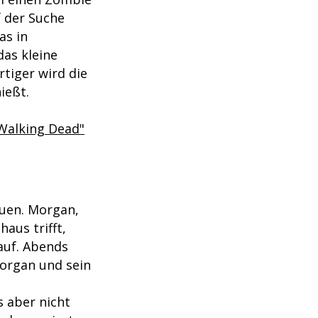
f der Suche
as in
as kleine
tiger wird die
ießt.
 Walking Dead"
auen. Morgan,
aus trifft,
auf. Abends
Morgan und sein
s aber nicht