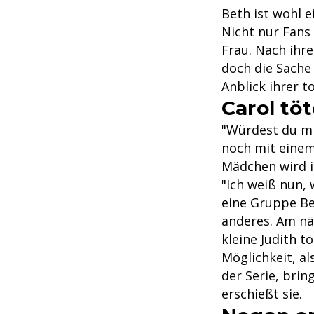
Beth ist wohl 
Nicht nur Fans
Frau. Nach ihr
doch die Sache 
Anblick ihrer t
Carol töt
"Würdest du mic
noch mit einem
Mädchen wird i
"Ich weiß nun, 
eine Gruppe Be
anderes. Am näc
kleine Judith t
Möglichkeit, a
der Serie, brin
erschießt sie.