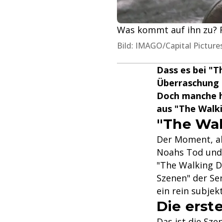
Was kommt auf ihn zu? R
Bild: IMAGO/Capital Picture
Dass es bei "T
Überraschung –
Doch manche ha
aus "The Walk
"The Wal
Der Moment, als
Noahs Tod und 
"The Walking D
Szenen" der Ser
ein rein subjek
Die ers
Das ist die Sze