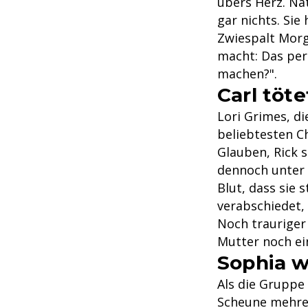
übers Herz. Nat
gar nichts. Sie
Zwiespalt Morg
macht: Das per
machen?".
Carl töt
Lori Grimes, di
beliebtesten Ch
Glauben, Rick s
dennoch unter d
Blut, dass sie 
verabschiedet,
Noch trauriger 
Mutter noch ein
Sophia w
Als die Gruppe
Scheune mehrer