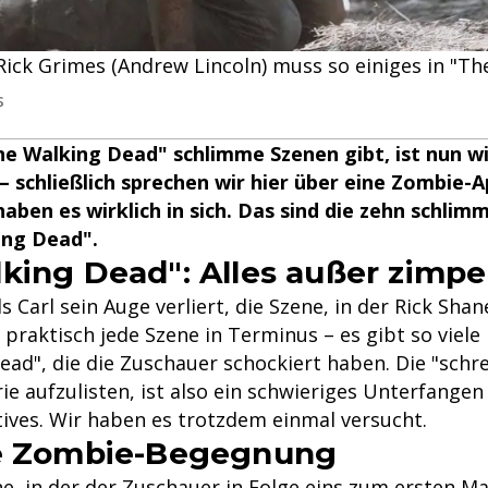
ick Grimes (Andrew Lincoln) muss so einiges in "Th
s
he Walking Dead" schlimme Szenen gibt, ist nun wi
 schließlich sprechen wir hier über eine Zombie-
ben es wirklich in sich. Das sind die zehn schlim
ing Dead".
king Dead": Alles außer zimpe
 Carl sein Auge verliert, die Szene, in der Rick Shane
praktisch jede Szene in Terminus – es gibt so viel
ead", die die Zuschauer schockiert haben. Die "schr
ie aufzulisten, ist also ein schwieriges Unterfangen
tives. Wir haben es trotzdem einmal versucht.
te Zombie-Begegnung
ne, in der der Zuschauer in Folge eins zum ersten M