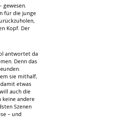
 – gewesen.
 für die junge
zurückzuholen,
en Kopf. Der
rol antwortet da
 Omen. Denn das
reunden.
em sie mithalf,
 damit etwas
ill auch die
ch keine andere
ndsten Szenen
ese – und