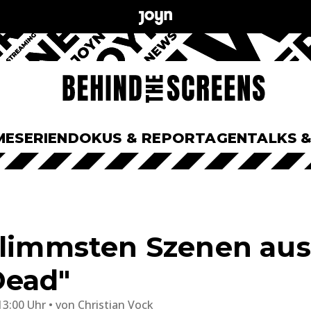
ME
SERIEN
DOKUS & REPORTAGEN
TALKS 
hlimmsten Szenen aus
Dead"
13:00 Uhr
von
Christian Vock