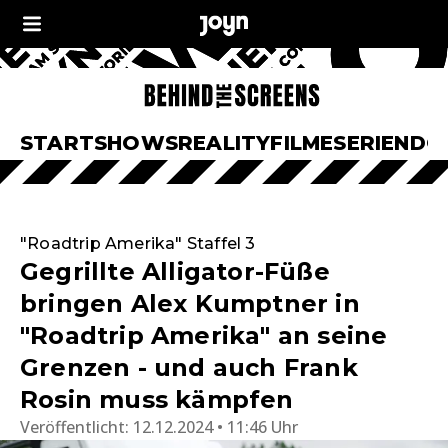
START
SHOWS
REALITY
FILME
SERIEN
DO
"Roadtrip Amerika" Staffel 3
Gegrillte Alligator-Füße
bringen Alex Kumptner in
"Roadtrip Amerika" an seine
Grenzen - und auch Frank
Rosin muss kämpfen
Veröffentlicht:
12.12.2024 • 11:46 Uhr