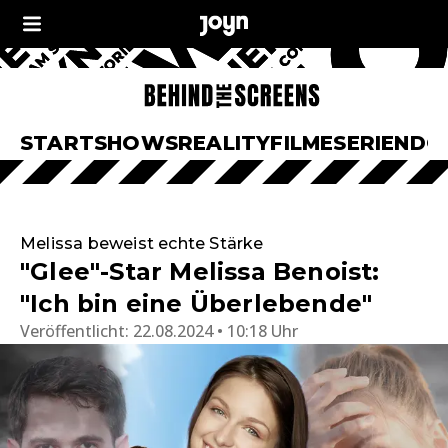
START
SHOWS
REALITY
FILME
SERIEN
DO
Melissa beweist echte Stärke
"Glee"-Star Melissa Benoist:
"Ich bin eine Überlebende"
Veröffentlicht:
22.08.2024 • 10:18 Uhr