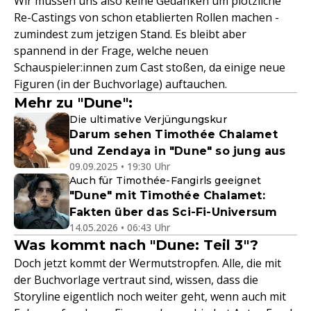
Wir müssen uns also keine Gedanken um plötzliche
Re-Castings von schon etablierten Rollen machen -
zumindest zum jetzigen Stand. Es bleibt aber
spannend in der Frage, welche neuen
Schauspieler:innen zum Cast stoßen, da einige neue
Figuren (in der Buchvorlage) auftauchen.
Mehr zu "Dune":
Die ultimative Verjüngungskur
Darum sehen Timothée Chalamet
und Zendaya in "Dune" so jung aus
09.09.2025 • 19:30 Uhr
Auch für Timothée-Fangirls geeignet
"Dune" mit Timothée Chalamet:
Fakten über das Sci-Fi-Universum
14.05.2026 • 06:43 Uhr
Was kommt nach "Dune: Teil 3"?
Doch jetzt kommt der Wermutstropfen. Alle, die mit
der Buchvorlage vertraut sind, wissen, dass die
Storyline eigentlich noch weiter geht, wenn auch mit