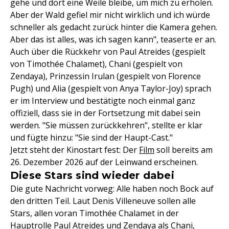
gehe und dort eine Weile bleibe, um mich zu erholen.
Aber der Wald gefiel mir nicht wirklich und ich würde
schneller als gedacht zurück hinter die Kamera gehen.
Aber das ist alles, was ich sagen kann", teaserte er an.
Auch über die Rückkehr von Paul Atreides (gespielt
von Timothée Chalamet), Chani (gespielt von
Zendaya), Prinzessin Irulan (gespielt von Florence
Pugh) und Alia (gespielt von Anya Taylor-Joy) sprach
er im Interview und bestätigte noch einmal ganz
offiziell, dass sie in der Fortsetzung mit dabei sein
werden. "Sie müssen zurückkehren", stellte er klar
und fügte hinzu: "Sie sind der Haupt-Cast."
Jetzt steht der Kinostart fest: Der
Film
soll bereits am
26. Dezember 2026 auf der Leinwand erscheinen.
Diese Stars sind wieder dabei
Die gute Nachricht vorweg: Alle haben noch Bock auf
den dritten Teil. Laut Denis Villeneuve sollen alle
Stars, allen voran Timothée Chalamet in der
Hauptrolle Paul Atreides und Zendaya als Chani,