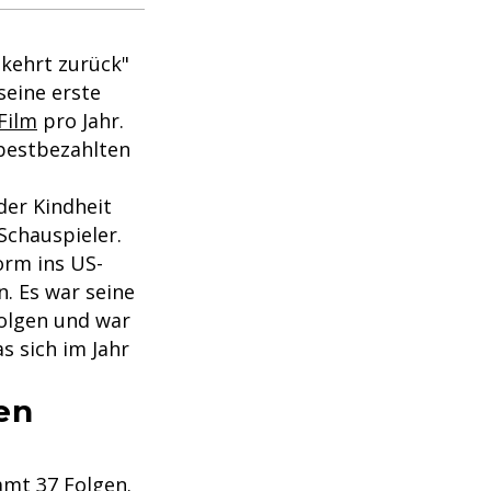
 kehrt zurück"
seine erste
Film
pro Jahr.
 bestbezahlten
der Kindheit
Schauspieler.
orm ins US-
n. Es war seine
Folgen und war
as sich im Jahr
en
amt 37 Folgen.