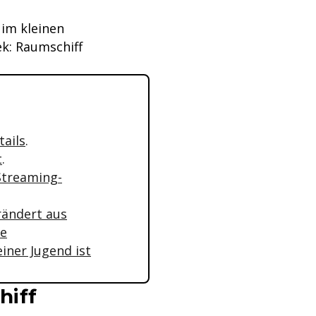
 im kleinen
ek: Raumschiff
tails
.
t
.
 Streaming-
rändert aus
me
iner Jugend ist
hiff