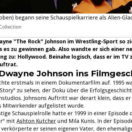
ben) begann seine Schauspielkarriere als Alien-Glad
Collection
yne "The Rock" Johnson im Wrestling-Sport so zie
 es zu gewinnen gab. Also wandte er sich einer n
g zu: Hollywood. Beinahe logisch, dass er im TV
uftrat.
 Dwayne Johnson ins Filmgesc
chte erstmals in einem Dokumentarfilm auf. 1995 war
 Story" zu sehen, der Doku über die Erfolgsgeschich
studios. Johnsons Auftritt war derart klein, dass e
s Mitwirkender aufgelistet wurde.
htige Schauspielrolle hatte er 1999 in einer Episode d
er" mit
Ashton Kutcher
und Mila Kunis. In der Episod
 verkörperte er seinen eigenen Vater, den ehemalig