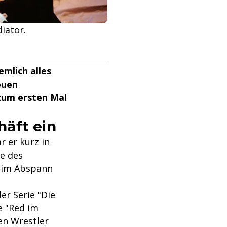
iator.
mlich alles
euen
 zum ersten Mal
häft ein
 er kurz in
te des
r im Abspann
er Serie "Die
e "Red im
en Wrestler