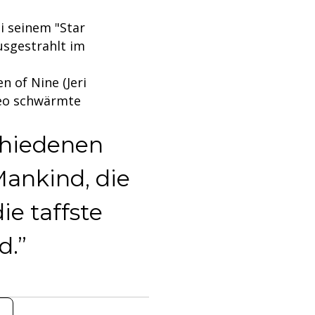
i seinem "Star
usgestrahlt im
n of Nine (Jeri
deo schwärmte
chiedenen
Mankind, die
die taffste
d.