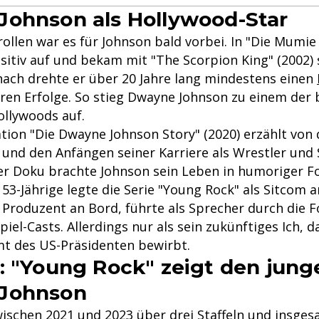
ohnson als Hollywood-Star
ollen war es für Johnson bald vorbei. In "Die Mumie
positiv auf und bekam mit "The Scorpion King" (2002) 
nach drehte er über 20 Jahre lang mindestens einen
ren Erfolge. So stieg Dwayne Johnson zu einem der
ollywoods auf.
ion "Die Dwayne Johnson Story" (2020) erzählt von 
 und den Anfängen seiner Karriere als Wrestler und 
der Doku brachte Johnson sein Leben in humoriger F
53-Jährige legte die Serie "Young Rock" als Sitcom a
s Produzent an Bord, führte als Sprecher durch die 
piel-Casts. Allerdings nur als sein zukünftiges Ich, d
mt des US-Präsidenten bewirbt.
: "Young Rock" zeigt den jung
Johnson
zwischen 2021 und 2023 über drei Staffeln und insges