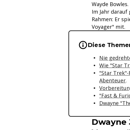
Wayde Bowles.
Im Jahr darauf 
Rahmen: Er spie
Voyager" mit.
Wichtige Hinwei
Diese Themen
Nie gedrehte
Wie "Star Tr
"Star Trek"-
Abenteuer
.
Vorbereitun
"Fast & Furi
Dwayne "The
Dwayne J