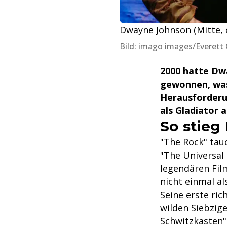
Dwayne Johnson (Mitte, o
Bild: imago images/Everett 
2000 hatte Dwa
gewonnen, was
Herausforderun
als Gladiator a
So stieg
"The Rock" tau
"The Universal
legendären Film
nicht einmal al
Seine erste ric
wilden Siebzig
Schwitzkasten"