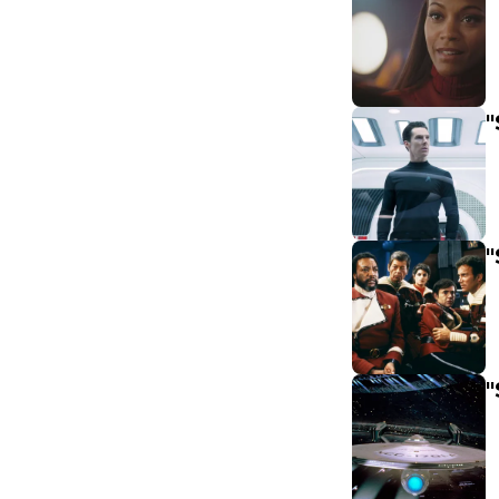
"
"
"