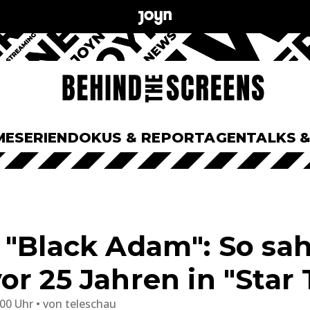
ME
SERIEN
DOKUS & REPORTAGEN
TALKS 
 "Black Adam": So s
r 25 Jahren in "Star 
:00 Uhr
von
teleschau