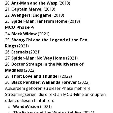
20.
Ant-Man and the Wasp
(2018)
21.
Captain Marvel
(2019)
22.
Avengers: Endgame
(2019)
23.
Spider-Man: Far From Home
(2019)
MCU Phase 4
24.
Black Widow
(2021)
25.
Shang-Chi and the Legend of the Ten
Rings
(2021)
26.
Eternals
(2021)
27.
Spider-Man: No Way Home
(2021)
28.
Doctor Strange in the Multiverse of
Madness
(2022)
29.
Thor: Love and Thunder
(2022)
30.
Black Panther: Wakanda Forever
(2022)
Außerdem gehören zu dieser Phase mehrere
Streamingserien, die direkt an MCU-Filme anknüpfen
oder zu diesen hinführen:
WandaVision
(2021)
The Falcon and the Winter Soldier
(2021)