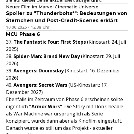
sie auf dieser Seite aktualisiert aufgeführt.
Neuer Film im Marvel Cinematic Universe
Spoiler zu "Thunderbolts*": Bedeutungen von
Sternchen und Post-Credit-Scenes erklärt
10.06.2025 • 12:38 Uhr
MCU Phase 6
37.
The Fantastic Four: First Steps
(Kinostart: 24. Juli
2025)
38.
Spider-Man: Brand New Day
(Kinostart: 29. Juli
2026)
39.
Avengers: Doomsday
(Kinostart: 16. Dezember
2026)
40.
Avengers: Secret Wars
(US-Kinostart: 17.
Dezember 2027)
Ebenfalls im Zeitraum von Phase 6 erscheinen sollte
eigentlich
"Armor Wars"
. Die Story mit Don Cheadle
als War Machine war ursprünglich als Serie
konzipiert, wurde dann aber als Kinofilm eingestuft.
Danach wurde es still um das Projekt - aktueller