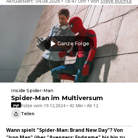
Aktualisiert:
04.08.2026 • 18:47 Uhr
von
Steve Buchta
Ganze Folge
Inside Spider-Man
Spider-Man im Multiversum
Folge vom 19.12.2024 • 42 Min • Ab 12
Teilen
Wann spielt "Spider-Man: Brand New Day"? Von
"Iron Man" über "Avengers: Endgame" bis hin zu