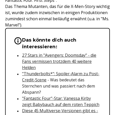
Fantastic Four: First Steps".
Das Thema Mutanten, das für die X-Men-Story wichtig
ist, wurde zudem inzwischen in einigen Produktionen
zumindest schon einmal beiläufig erwähnt (u.a. in "Ms.
Marvel").
Das könnte dich auch
Wichtige Hinweise & Informationen 
interessieren:
27 Stars in "Avengers: Doomsday" - die
Fans vermissen trotzdem 40 weitere
Helden
"Thunderbolts*": Spoiler-Alarm zu Post-
Credit-Scen
e
- Was bedeutet das
Sternchen und was passiert nach dem
Abspann?
"Fantastic Four"-Star: Vanessa Kirby
zeigt Babybauch auf dem roten Teppich
Diese 45 Multiverse-Versionen gibt es -