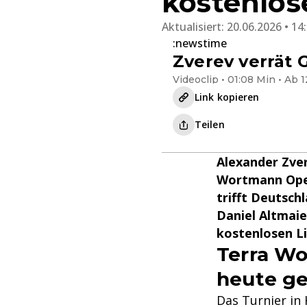
kostenlos
Aktualisiert:
20.06.2026 • 14
:newstime
Zverev verrät 
Videoclip • 01:08 Min • Ab 1
Link kopieren
Teilen
Alexander Zver
Wortmann Open
trifft Deutsch
Daniel Altmaie
kostenlosen L
Terra W
heute ge
Das Turnier in 