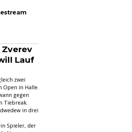
ivestream
 Zverev
will Lauf
eich zwei
 Open in Halle.
ewann gegen
im Tiebreak.
edwedew in drei
in Spieler, der