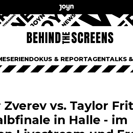
ME
SERIEN
DOKUS & REPORTAGEN
TALKS 
Zverev vs. Taylor Fri
bfinale in Halle - im