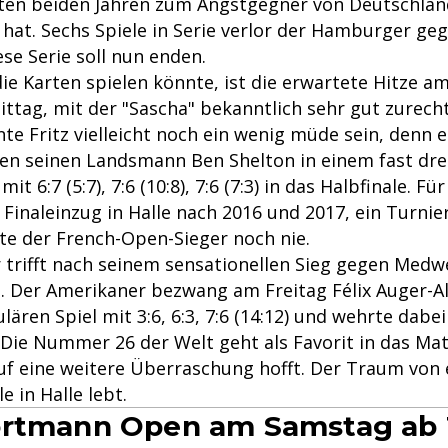
tzten beiden Jahren zum Angstgegner von Deutschl
 hat. Sechs Spiele in Serie verlor der Hamburger ge
se Serie soll nun enden.
ie Karten spielen könnte, ist die erwartete Hitze a
tag, mit der "Sascha" bekanntlich sehr gut zurec
e Fritz vielleicht noch ein wenig müde sein, denn 
en seinen Landsmann Ben Shelton in einem fast dre
it 6:7 (5:7), 7:6 (10:8), 7:6 (7:3) in das Halbfinale. F
Finaleinzug in Halle nach 2016 und 2017, ein Turnie
e der French-Open-Sieger noch nie.
r trifft nach seinem sensationellen Sieg gegen Med
e
. Der Amerikaner bezwang am Freitag Félix Auger-Al
ären Spiel mit 3:6, 6:3, 7:6 (14:12) und wehrte dabei
 Die Nummer 26 der Welt geht als Favorit in das Ma
auf eine weitere Überraschung hofft. Der Traum von
e in Halle lebt.
ortmann Open am Samstag ab 