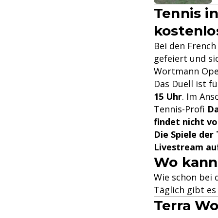
Tennis i
kostenlo
Bei den Frenc
gefeiert und si
Wortmann Open t
Das Duell ist f
15 Uhr
. Im Ans
Tennis-Profi
Da
findet nicht vo
Die Spiele de
Livestream au
Wo kanns
Wie schon bei
Täglich gibt e
Terra W