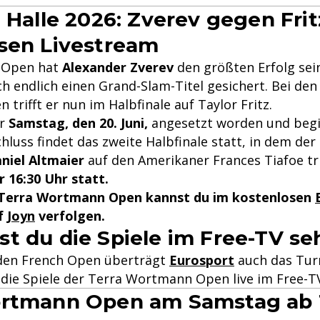
n Halle 2026: Zverev gegen Frit
sen Livestream
h Open hat
Alexander Zverev
den größten Erfolg sein
ch endlich einen Grand-Slam-Titel gesichert. Bei den
rifft er nun im Halbfinale auf Taylor Fritz.
ür
Samstag, den 20. Juni,
angesetzt worden und beg
chluss findet das zweite Halbfinale statt, in dem de
niel Altmaier
auf den Amerikaner Frances Tiafoe tri
r 16:30 Uhr statt.
r Terra Wortmann Open
kannst du im kostenlosen
f
Joyn
verfolgen.
t du die Spiele im Free-TV s
 den French Open überträgt
Eurosport
auch das Turn
s die Spiele der Terra Wortmann Open live im Free-T
ortmann Open am Samstag ab 