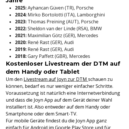
Jahre
2025:
Ayhancan Güven (TR), Porsche
2024:
Mirko Bortolotti (ITA), Lamborghini
2023:
Thomas Preining (AUT), Porsche
2022:
Sheldon van der Linde (RSA), BMW
2021:
Maximilian Götz (GER), Mercedes
2020:
René Rast (GER), Audi
2019:
René Rast (GER), Audi
2018:
Gary Paffett (GBR), Mercedes
Kostenloser Livestream der DTM auf
dem Handy oder Tablet
Um den
Livestream auf Joyn zur DTM
schauen zu
können, bedarf es nur weniger einfacher Schritte.
Voraussetzung ist natürlich eine Internetverbindung
und dass die Joyn App auf dem Gerät deiner Wahl
installiert ist. Also entweder auf dem Handy oder
Smartphone oder dem Smart-TV.
Für mobile Geräte findest du die Joyn App ganz
einfach für Android im
Google Play Store
und für