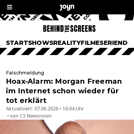
START
SHOWS
REALITY
FILME
SERIEN
DO
Falschmeldung
Hoax-Alarm: Morgan Freeman
im Internet schon wieder für
tot erklärt
Aktualisiert:
07.06.2026 • 16:04 Uhr
von
C3 Newsroom