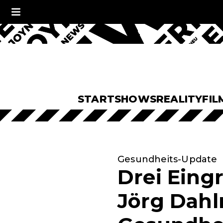
START
SHOWS
REALITY
FIL
Gesundheits-Update
Drei Eing
Jörg Dahl