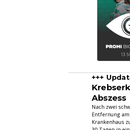
13 S
+++ Update
Krebserk
Abszess
Nach zwei schw
Entfernung am 
Krankenhaus zu
30 Tagen in ei