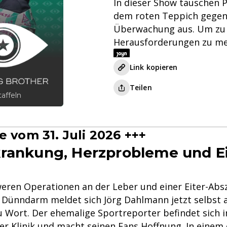
In dieser Show tauschen 
dem roten Teppich gegen 
Überwachung aus. Um zu bl
Herausforderungen zu me
Link kopieren
Teilen
taffeln
 vom 31. Juli 2026 +++
rankung, Herzprobleme und Ei
eren Operationen an der Leber und einer Eiter-Abs
Dünndarm meldet sich Jörg Dahlmann jetzt selbst
 Wort. Der ehemalige Sportreporter befindet sich i
ner Klinik und macht seinen Fans Hoffnung. In einem