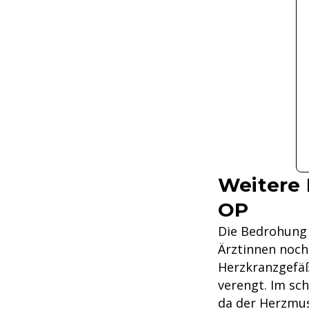
Weitere 
OP
Die Bedrohung s
Ärztinnen noch 
Herzkranzgefäß
verengt. Im sc
da der Herzmus