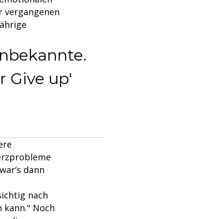
er vergangenen
Jährige
nbekannte.
r Give up'
ere
Herzprobleme
 war‘s dann
ichtig nach
n kann." Noch