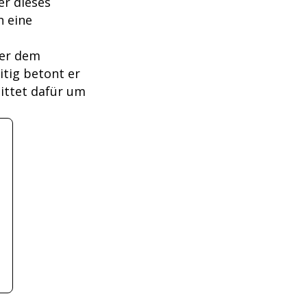
er dieses
h eine
ber dem
itig betont er
ittet dafür um