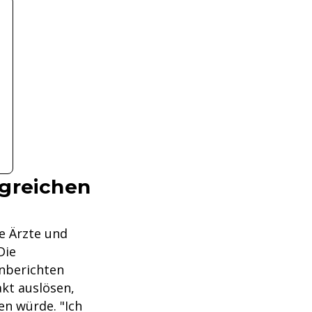
lgreichen
ie Ärzte und
Die
nberichten
kt auslösen,
en würde. "Ich