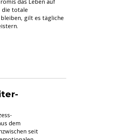
Promis das Leben auf
die totale
eiben, gilt es tägliche
istern.
ter-
zess-
 aus dem
nzwischen seit
 emotionalen