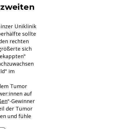
 zweiten
inzer Uniklinik
erhälfte sollte
nden rechten
größerte sich
gekappten"
 nachzuwachsen
ld" im
t dem Tumor
wer:innen auf
ßen
"-Gewinner
eil der Tumor
len und fühle