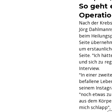
So geht 
Operati
Nach der Krebs
Jörg Dahlmanns 
beim Heilungsp
Seite übernehm
um erstaunlich
Seite. "Ich hät
und sich zu re
Interview.
"In einer zwei
befallene Lebe
seinem Instagr
"noch etwas zu
aus dem Körper 
mich schlapp", 