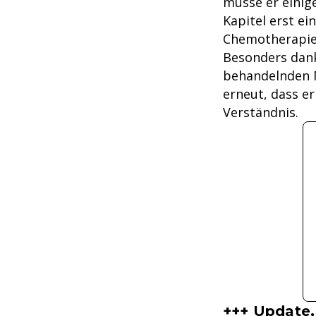
müsse er einig
Kapitel erst ei
Chemotherapie
Besonders dank
behandelnden M
erneut, dass e
Verständnis.
+++ Update, 