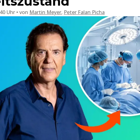
itszustand
:40 Uhr
von
Martin Meyer
,
Peter Falan Picha