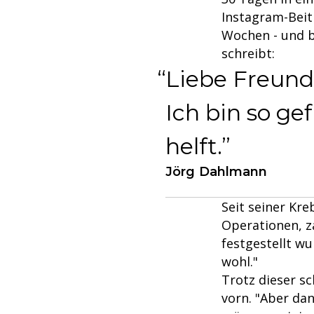
Instagram-Beit
Wochen - und b
schreibt:
Liebe Freun
Ich bin so ge
helft.
Jörg Dahlmann
Seit seiner Kr
Operationen, z
festgestellt w
wohl."
Trotz dieser s
vorn. "Aber da