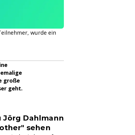
eilnehmer, wurde ein
ine
hemalige
ie große
ser geht.
u Jörg Dahlmann
rother" sehen