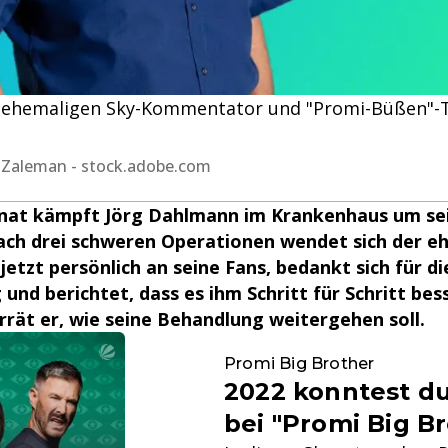
 ehemaligen Sky-Kommentator und "Promi-Büßen"-T
c, Zaleman - stock.adobe.com
nat kämpft Jörg Dahlmann im Krankenhaus um se
ach drei schweren Operationen wendet sich der e
jetzt persönlich an seine Fans, bedankt sich für d
und berichtet, dass es ihm Schritt für Schritt bes
errät er, wie seine Behandlung weitergehen soll.
Promi Big Brother
2022 konntest d
bei "Promi Big B