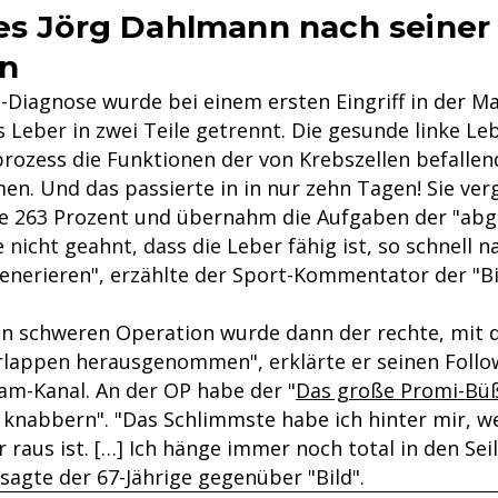
es Jörg Dahlmann nach seiner
on
-Diagnose wurde bei einem ersten Eingriff in der Ma
Leber in zwei Teile getrennt. Die gesunde linke Leb
rozess die Funktionen der von Krebszellen befalle
en. Und das passierte in in nur zehn Tagen! Sie ver
e 263 Prozent und übernahm die Aufgaben der "ab
te nicht geahnt, dass die Leber fähig ist, so schnell
generieren", erzählte der Sport-Kommentator der "Bi
ten schweren Operation wurde dann der rechte, mi
rlappen herausgenommen", erklärte er seinen Follo
am-Kanal. An der OP habe der "
Das große Promi-Bü
 knabbern". "Das Schlimmste habe ich hinter mir, w
raus ist. […] Ich hänge immer noch total in den Sei
sagte der 67-Jährige gegenüber "Bild".