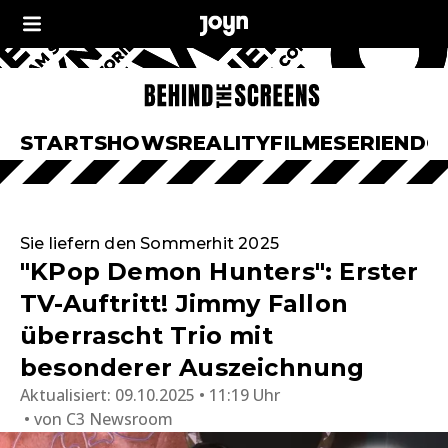
START
SHOWS
REALITY
FILME
SERIEN
DO
Sie liefern den Sommerhit 2025
"KPop Demon Hunters": Erster
TV-Auftritt! Jimmy Fallon
überrascht Trio mit
besonderer Auszeichnung
Aktualisiert:
09.10.2025 • 11:19 Uhr
von
C3 Newsroom