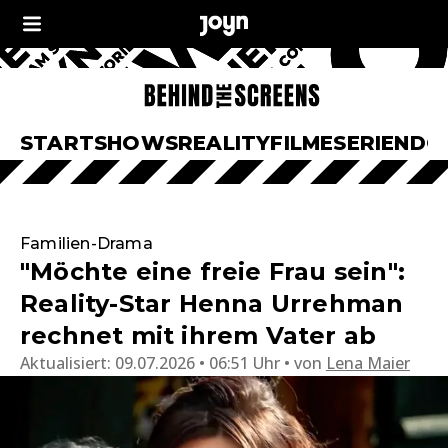
START
SHOWS
REALITY
FILME
SERIEN
DO
Familien-Drama
"Möchte eine freie Frau sein":
Reality-Star Henna Urrehman
rechnet mit ihrem Vater ab
Aktualisiert:
09.07.2026 • 06:51 Uhr
von
Lena Maier