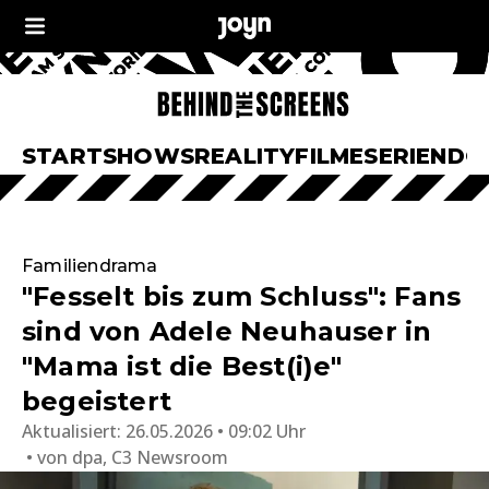
START
SHOWS
REALITY
FILME
SERIEN
DO
Familiendrama
"Fesselt bis zum Schluss": Fans
sind von Adele Neuhauser in
"Mama ist die Best(i)e"
begeistert
Aktualisiert:
26.05.2026 • 09:02 Uhr
von
dpa, C3 Newsroom