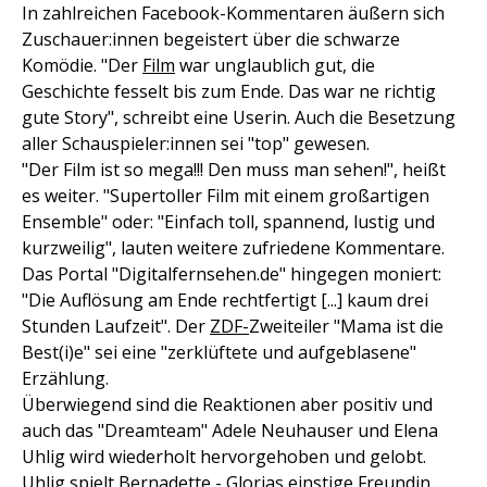
In zahlreichen Facebook-Kommentaren äußern sich
Zuschauer:innen begeistert über die schwarze
Komödie. "Der
Film
war unglaublich gut, die
Geschichte fesselt bis zum Ende. Das war ne richtig
gute Story", schreibt eine Userin. Auch die Besetzung
aller Schauspieler:innen sei "top" gewesen.
"Der Film ist so mega!!! Den muss man sehen!", heißt
es weiter. "Supertoller Film mit einem großartigen
Ensemble" oder: "Einfach toll, spannend, lustig und
kurzweilig", lauten weitere zufriedene Kommentare.
Das Portal "Digitalfernsehen.de" hingegen moniert:
"Die Auflösung am Ende rechtfertigt [...] kaum drei
Stunden Laufzeit". Der
ZDF-
Zweiteiler "Mama ist die
Best(i)e" sei eine "zerklüftete und aufgeblasene"
Erzählung.
Überwiegend sind die Reaktionen aber positiv und
auch das "Dreamteam" Adele Neuhauser und Elena
Uhlig wird wiederholt hervorgehoben und gelobt.
Uhlig spielt Bernadette - Glorias einstige Freundin,