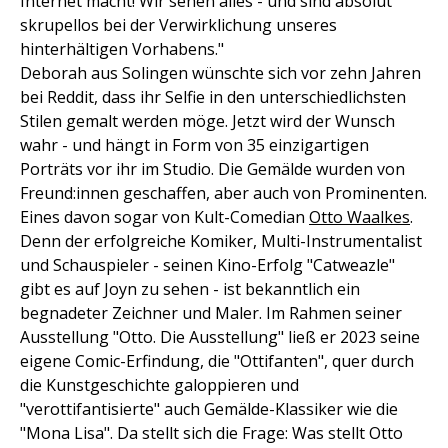
Internet macht! Wir sehen alles - und sind absolut
skrupellos bei der Verwirklichung unseres
hinterhältigen Vorhabens."
Deborah aus Solingen wünschte sich vor zehn Jahren
bei Reddit, dass ihr Selfie in den unterschiedlichsten
Stilen gemalt werden möge. Jetzt wird der Wunsch
wahr - und hängt in Form von 35 einzigartigen
Porträts vor ihr im Studio. Die Gemälde wurden von
Freund:innen geschaffen, aber auch von Prominenten.
Eines davon sogar von Kult-Comedian
Otto Waalkes
.
Denn der erfolgreiche Komiker, Multi-Instrumentalist
und Schauspieler - seinen Kino-Erfolg "Catweazle"
gibt es auf Joyn zu sehen - ist bekanntlich ein
begnadeter Zeichner und Maler. Im Rahmen seiner
Ausstellung "Otto. Die Ausstellung" ließ er 2023 seine
eigene Comic-Erfindung, die "Ottifanten", quer durch
die Kunstgeschichte galoppieren und
"verottifantisierte" auch Gemälde-Klassiker wie die
"Mona Lisa". Da stellt sich die Frage: Was stellt Otto