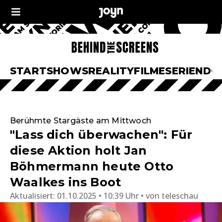
START
SHOWS
REALITY
FILME
SERIEN
DO
Berühmte Stargäste am Mittwoch
"Lass dich überwachen": Für
diese Aktion holt Jan
Böhmermann heute Otto
Waalkes ins Boot
Aktualisiert:
01.10.2025 • 10:39 Uhr
von
teleschau