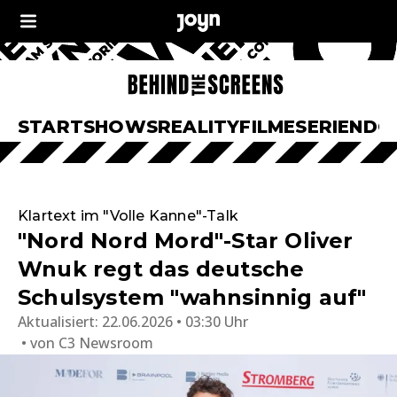
START
SHOWS
REALITY
FILME
SERIEN
DO
Klartext im "Volle Kanne"-Talk
"Nord Nord Mord"-Star Oliver
Wnuk regt das deutsche
Schulsystem "wahnsinnig auf"
Aktualisiert:
22.06.2026 • 03:30 Uhr
von
C3 Newsroom