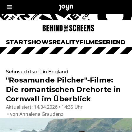
START
SHOWS
REALITY
FILME
SERIEN
DO
Sehnsuchtsort in England
"Rosamunde Pilcher"-Filme:
Die romantischen Drehorte in
Cornwall im Überblick
Aktualisiert:
14.04.2026 • 14:35 Uhr
von
Annalena Graudenz