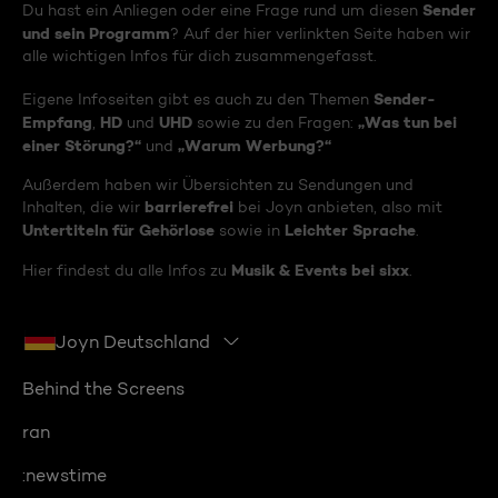
Sender
Du hast ein Anliegen oder eine Frage rund um diesen
und sein Programm
? Auf der hier verlinkten Seite haben wir
alle wichtigen Infos für dich zusammengefasst.
Sender-
Eigene Infoseiten gibt es auch zu den Themen
Empfang
HD
UHD
„Was tun bei
,
und
sowie zu den Fragen:
einer Störung?“
„Warum Werbung?“
und
Außerdem haben wir Übersichten zu Sendungen und
barrierefrei
Inhalten, die wir
bei Joyn anbieten, also mit
Untertiteln für Gehörlose
Leichter Sprache
sowie in
.
Musik & Events bei sixx
Hier findest du alle Infos zu
.
Joyn Deutschland
Behind the Screens
ran
:newstime