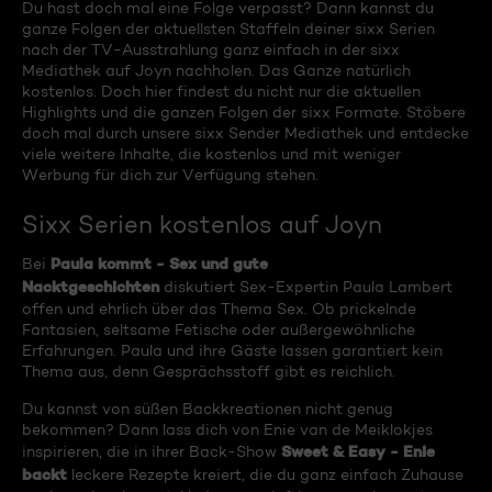
Du hast doch mal eine Folge verpasst? Dann kannst du
ganze Folgen der aktuellsten Staffeln deiner sixx Serien
nach der TV-Ausstrahlung ganz einfach in der sixx
Mediathek auf Joyn nachholen. Das Ganze natürlich
kostenlos. Doch hier findest du nicht nur die aktuellen
Highlights und die ganzen Folgen der sixx Formate. Stöbere
doch mal durch unsere sixx Sender Mediathek und entdecke
viele weitere Inhalte, die kostenlos und mit weniger
Werbung für dich zur Verfügung stehen.
Sixx Serien kostenlos auf Joyn
Paula kommt - Sex und gute
Bei
Nacktgeschichten
diskutiert Sex-Expertin Paula Lambert
offen und ehrlich über das Thema Sex. Ob prickelnde
Fantasien, seltsame Fetische oder außergewöhnliche
Erfahrungen. Paula und ihre Gäste lassen garantiert kein
Thema aus, denn Gesprächsstoff gibt es reichlich.
Du kannst von süßen Backkreationen nicht genug
bekommen? Dann lass dich von Enie van de Meiklokjes
Sweet & Easy - Enie
inspirieren, die in ihrer Back-Show
backt
leckere Rezepte kreiert, die du ganz einfach Zuhause