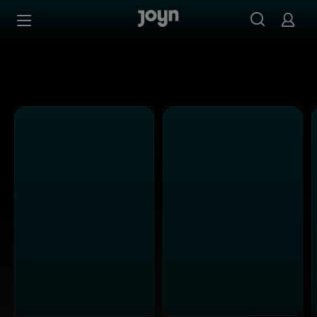
Alle sixx Sendungen bei Joyn | Mediathek & Live-Stream
Zum Inhalt springen
Barrierefrei