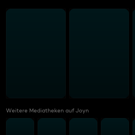
Weitere Mediatheken auf Joyn