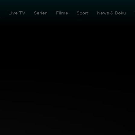
Live TV
Serien
Filme
Sport
News & Doku