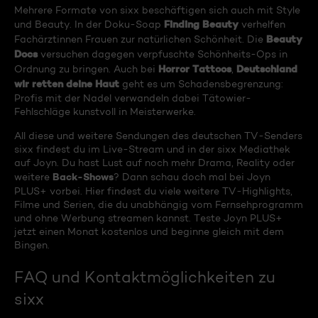
Mehrere Formate von sixx beschäftigen sich auch mit Style
Finding Beauty
und Beauty. In der Doku-Soap
verhelfen
Beauty
Fachärztinnen Frauen zur natürlichen Schönheit. Die
Docs
versuchen dagegen verpfuschte Schönheits-Ops in
Horror Tattoos
Deutschland
Ordnung zu bringen. Auch bei
,
wir retten deine Haut
geht es um Schadensbegrenzung:
Profis mit der Nadel verwandeln dabei Tätowier-
Fehlschläge kunstvoll in Meisterwerke.
All diese und weitere Sendungen des deutschen TV-Senders
sixx findest du im Live-Stream und in der sixx Mediathek
auf Joyn. Du hast Lust auf noch mehr Drama, Reality oder
Back-Shows
weitere
? Dann schau doch mal bei Joyn
PLUS+ vorbei. Hier findest du viele weitere TV-Highlights,
Filme und Serien, die du unabhängig vom Fernsehprogramm
und ohne Werbung streamen kannst. Teste Joyn PLUS+
jetzt einen Monat kostenlos und beginne gleich mit dem
Bingen.
FAQ und Kontaktmöglichkeiten zu
sixx