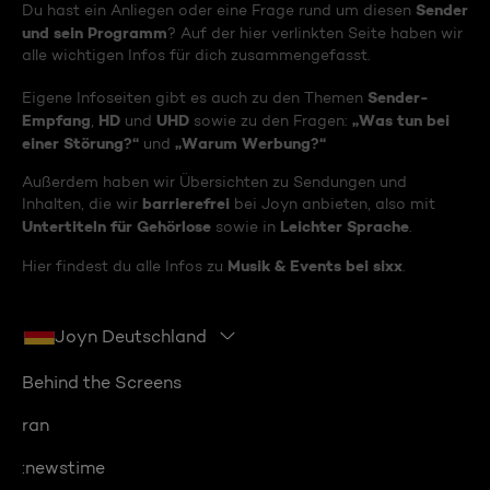
Sender
Du hast ein Anliegen oder eine Frage rund um diesen
und sein Programm
? Auf der hier verlinkten Seite haben wir
alle wichtigen Infos für dich zusammengefasst.
Sender-
Eigene Infoseiten gibt es auch zu den Themen
Empfang
HD
UHD
„Was tun bei
,
und
sowie zu den Fragen:
einer Störung?“
„Warum Werbung?“
und
Außerdem haben wir Übersichten zu Sendungen und
barrierefrei
Inhalten, die wir
bei Joyn anbieten, also mit
Untertiteln für Gehörlose
Leichter Sprache
sowie in
.
Musik & Events bei sixx
Hier findest du alle Infos zu
.
Joyn Deutschland
Behind the Screens
ran
:newstime