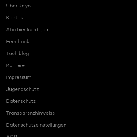
Über Joyn
Kontakt
Abo hier kündigen
Feedback
Tech blog
Karriere
Impressum
Jugendschutz
Datenschutz
Transparenzhinweise
Datenschutzeinstellungen
AGB