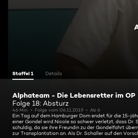
A
Staffel 1
Details
Alphateam - Die Lebensretter im OP
Folge 18: Absturz
46 Min.
Folge vom 06.11.2019
Ab 6
Ein Tag auf dem Hamburger Dom endet für die 15-jähri
einer Gondel wird Nicole so schwer verletzt, dass Dr.
schuldig, da sie ihre Freundin zu der Gondelfahrt über
zur Transplantation an. Als Dr. Schaller auf den Vorsch