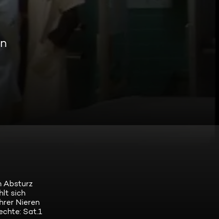
en
m Absturz
lt sich
hrer Nieren
echte: Sat.1