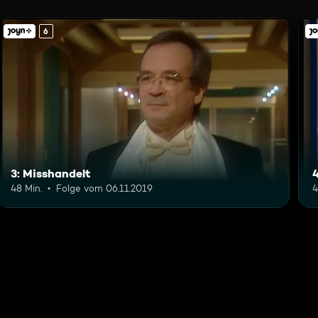
6
3: Misshandelt
4
48 Min.
Folge vom 06.11.2019
4