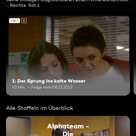
... Rechte: Sat.1
6
1: Der Sprung ins kalte Wasser
93 Min.
Folge vom 06.11.2019
Alle Staffeln im Überblick
Alphateam -
Die