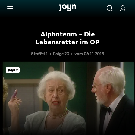
Zum Inhalt springen
Barrierefrei
Alphateam - Die
Lebensretter im OP
Staffel 1
Folge 20
vom 06.11.2019