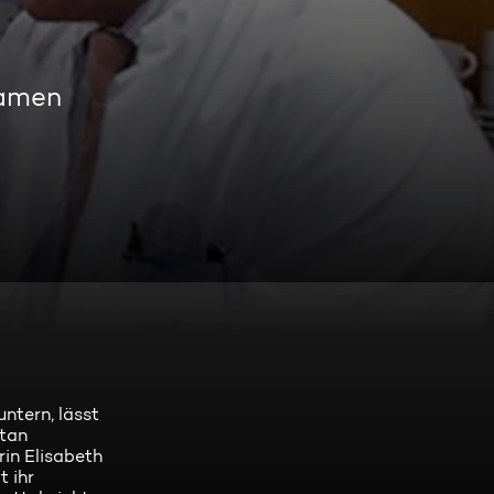
eamen
ntern, lässt
ntan
rin Elisabeth
t ihr