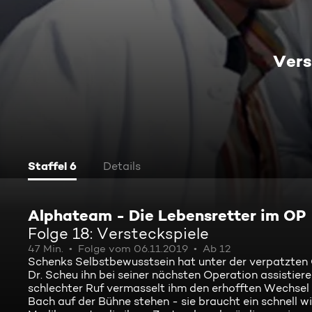
Vers
Staffel 6
Details
Alphateam - Die Lebensretter im OP
Folge 18: Versteckspiele
47 Min.
Folge vom 06.11.2019
Ab 12
Schenks Selbstbewusstsein hat unter der verpatzten O
Dr. Scheu ihn bei seiner nächsten Operation assisti
schlechter Ruf vermasselt ihm den erhofften Wechsel 
Bach auf der Bühne stehen - sie braucht ein schnell wi