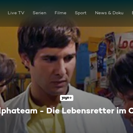
Live TV
Serien
Filme
Sport
News & Doku
lphateam - Die Lebensretter im 