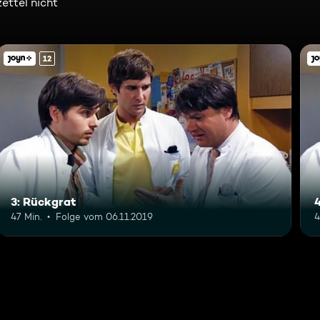
ettel nicht
12
3: Rückgrat
47 Min.
Folge vom 06.11.2019
4