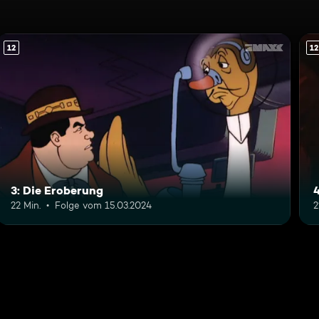
12
12
3: Die Eroberung
22 Min.
Folge vom 15.03.2024
2