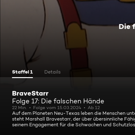
Die 
Staffel 1
Details
BraveStarr
Folge 17: Die falschen Hände
22 Min.
Folge vom 15.03.2024
Ab 12
Auf dem Planeten Neu-Texas leben die Menschen unte
steht Marshall Bravestarr, der über übersinnliche Fäh
seinem Engagement für die Schwachen und Schutzlose