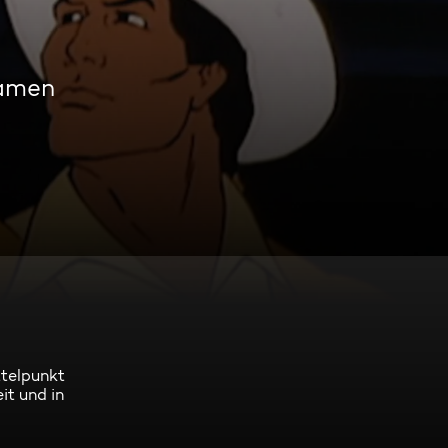
eamen
ttelpunkt
it und in