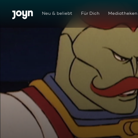
Zum Inhalt springen
Barrierefrei
Neu & beliebt
Für Dich
Mediatheken