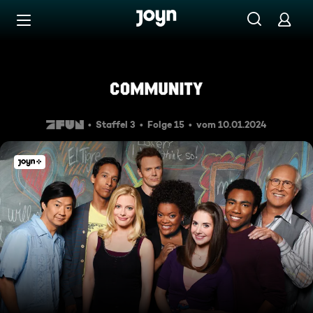
Zum Inhalt springen
Barrierefrei
Vampire und andere Dämone
Staffel 3
Folge 15
vom 10.01.2024