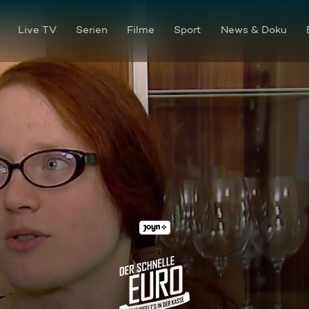
Live TV
Serien
Filme
Sport
News & Doku
Ulanovska - Bosch-Scharein