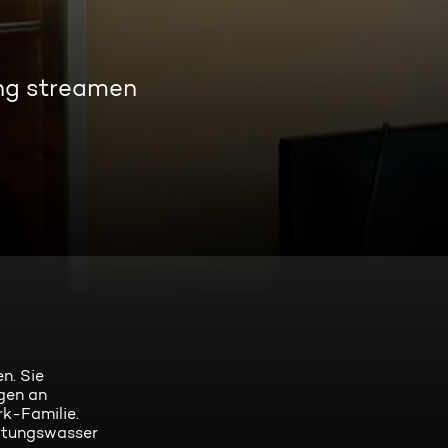
ng streamen
n. Sie
gen an
rk-Familie.
eitungswasser