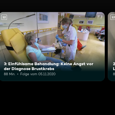
12
12
3: Einfühlsame Behandlung: Keine Angst vor
der Diagnose Brustkrebs
88 Min.
Folge vom 05.11.2020
8