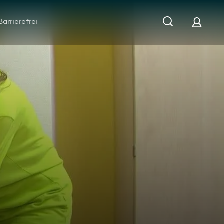
Barrierefrei
gst: Behandlung chronisch kranker Kinder