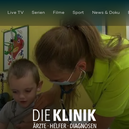
Live TV
Serien
Filme
Sport
News & Doku
Mit viel Geduld gegen die An