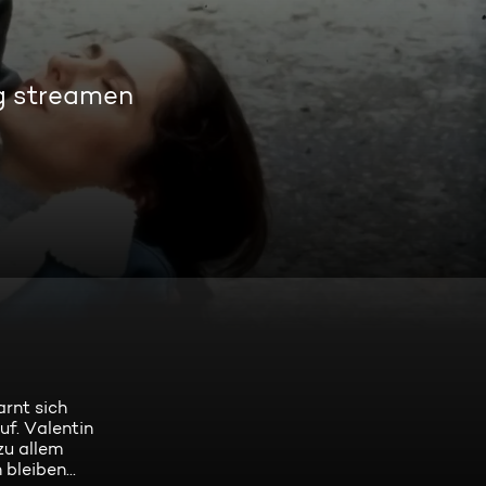
g streamen
rnt sich
uf. Valentin
zu allem
bleiben...