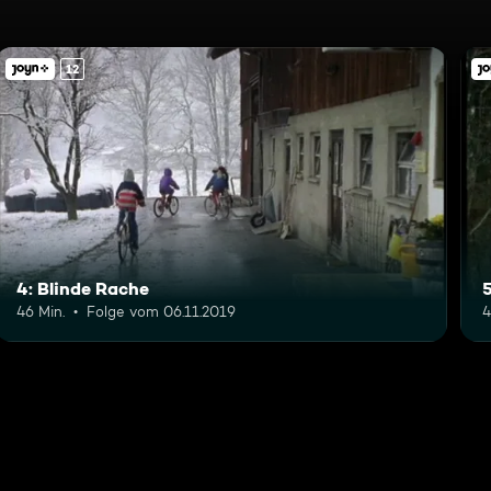
12
4: Blinde Rache
46 Min.
Folge vom 06.11.2019
4