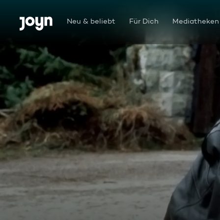
Zum Inhalt springen
Barrierefrei
Neu & beliebt
Für Dich
Mediatheken