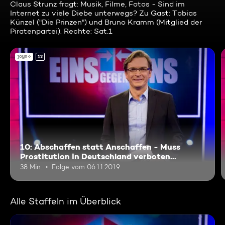
Claus Strunz fragt: Musik, Filme, Fotos - Sind im
Internet zu viele Diebe unterwegs? Zu Gast: Tobias
Künzel ("Die Prinzen") und Bruno Kramm (Mitglied der
Piratenpartei). Rechte: Sat.1
12
10: Abschaffen statt Anschaffen - Muss
Prostitution in Deutschland verboten
werden?
38 Min.
Folge vom 06.11.2019
Alle Staffeln im Überblick