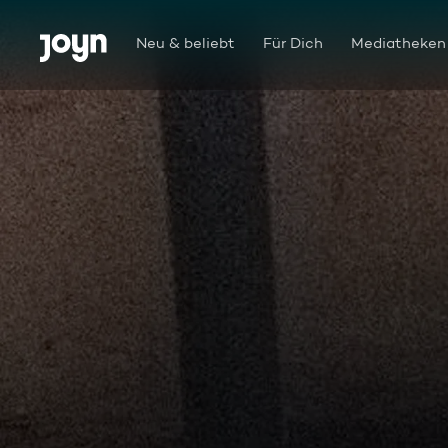
Zum Inhalt springen
Barrierefrei
Neu & beliebt
Für Dich
Mediatheken