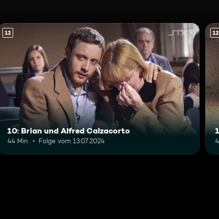
12
12
10: Brian und Alfred Calzacorto
44 Min.
Folge vom 13.07.2024
4