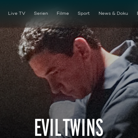
Live TV
Serien
Filme
Sport
News & Doku
Reg und Ron Kray