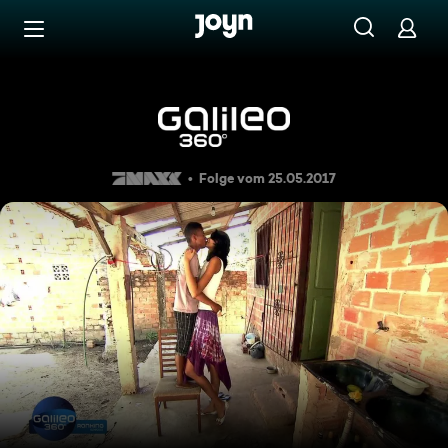
Zum Inhalt springen
Barrierefrei
Heute: "Crazy Rekorde 2"
Folge vom 25.05.2017