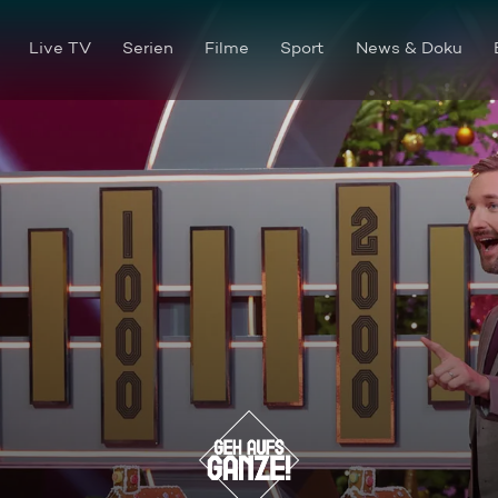
Live TV
Serien
Filme
Sport
News & Doku
Episode 3