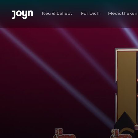
Zum Inhalt springen
Barrierefrei
Neu & beliebt
Für Dich
Mediatheken