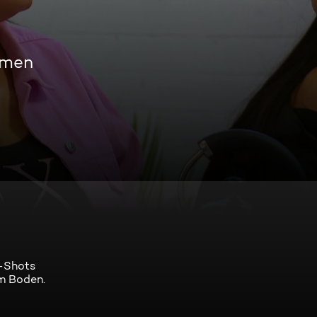
amen
a-Shots
em Boden.