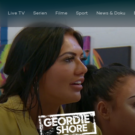
Live TV
Serien
Filme
Sport
News & Doku
Ab nach Benidorm