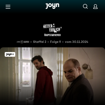
Zum Inhalt springen
Barrierefrei
In diesem ehrenwerten Haus
Staffel 2
Folge 9
vom 30.11.2024